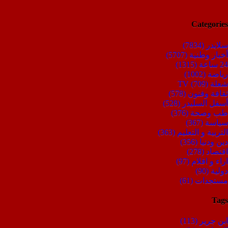
Categories
سلايدر
(7834)
أخبار وطنية
(5707)
24 ساعة
(1315)
رياضة
(1002)
شعلة TV
(709)
ثقافة وفنون
(578)
أسفل السليدر
(528)
طب وصحة
(376)
سياسة
(367)
التربية و التعليم
(363)
دين ودنيا
(356)
اقتصاد
(278)
اراء و اقلام
(97)
دولية
(90)
مستجدات
(61)
Tags
ابن جرير
(113)