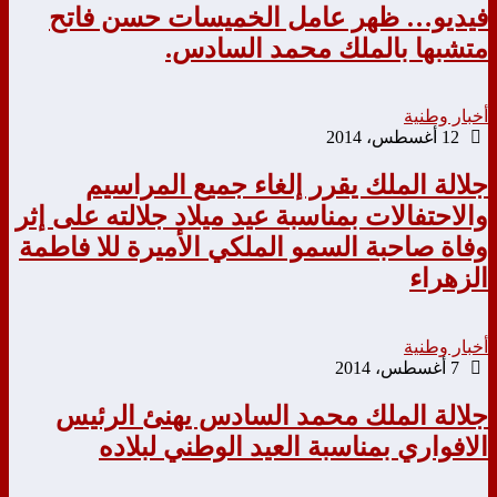
فيديو… ظهر عامل الخميسات حسن فاتح
متشبها بالملك محمد السادس.
أخبار وطنية
12 أغسطس، 2014
جلالة الملك يقرر إلغاء جميع المراسيم
والاحتفالات بمناسبة عيد ميلاد جلالته على إثر
وفاة صاحبة السمو الملكي الأميرة للا فاطمة
الزهراء
أخبار وطنية
7 أغسطس، 2014
جلالة الملك محمد السادس يهنئ الرئيس
الافواري بمناسبة العيد الوطني لبلاده