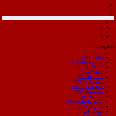
Categories
سلايدر
(7834)
أخبار وطنية
(5707)
24 ساعة
(1315)
رياضة
(1002)
شعلة TV
(709)
ثقافة وفنون
(578)
أسفل السليدر
(528)
طب وصحة
(376)
سياسة
(367)
التربية و التعليم
(363)
دين ودنيا
(356)
اقتصاد
(278)