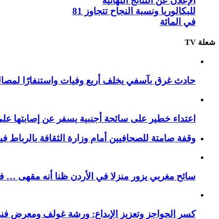
الإعلان عن النتائج النهائية
للبكالوريا ونسبة النجاح تتجاوز 81
في المائة
شعلة TV
حادث غرق بآسفي يخلف أربع وفيات واستنفارًا لمصالح 
اعتداء خطير على سائحة أجنبية يسفر عن إصابتها ع
وقفة صامتة للصحافيين أمام وزارة الثقافة بالرباط ف
سائح مغربي يزور منزلا في الأردن ظنا أنه مقهى … فيست
كسر الحواجز وتعزيز الإبداع: ورشة غولف ومعرض فن