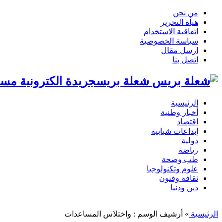
من نحن
هيأة التحرير
اتفاقية الاستخدام
سياسة الخصوصية
ارسل مقال
اتصل بنا
شعلة بريسجريدة الكترونية مست
الرئيسية
أخبار وطنية
اقتصاد
إبداعات شبابية
دولية
رياضة
طب وصحة
علوم وتكنولوجيا
ثقافة وفنون
دين ودنيا
الرئيسية
»
أرشيف الوسم : واختلاس المساعدات