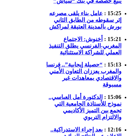
يبيع حصصه في بنك “سياش”
15:25 :
عامل بناء يلقى مصرعه
إثر سقوطه من الطابق الثاني
بورش بالمدينة العتيقة لمراكش
15:21 :
أخنوش: الاجتماع
المغربي-الفرنسي يطلق التنفيذ
العملي للشراكة الاستثنائية
15:13 :
“حصيلة إيجابية”.. فرنسا
والمغرب يعززان التعاون الأمني
والاقتصادي بمعاهدات غير
مسبوقة
15:06 :
الدكتورة أمل العباسي..
نموذج للأستاذة الجامعية التي
تجمع بين التميز الأكاديمي
والالتزام التربوي
12:16 :
بعد إجراء الاستدراكية..