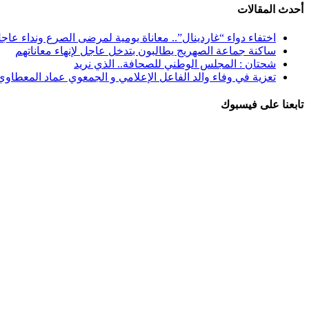
أحدث المقالات
اختفاء دواء “غاردينال”.. معاناة يومية لمرضى الصرع ونداء عاج
ساكنة جماعة الصهريج يطالبون بتدخل عاجل لإنهاء معاناتهم
شحتان : المجلس الوطني للصحافة.. الذي نريد
تعزية في وفاء والد الفاعل الإعلامي و الجمعوي عماد المعطاوي
تابعنا على فيسبوك