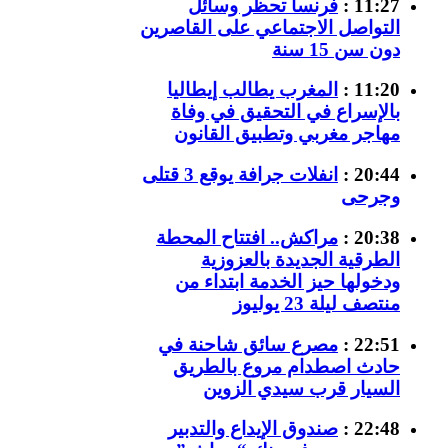
11:27 :
فرنسا تحظر وسائل
التواصل الاجتماعي على القاصرين
دون سن 15 سنة
11:20 :
المغرب يطالب إيطاليا
بالإسراع في التحقيق في وفاة
مهاجر مغربي وتطبيق القانون
20:44 :
انفلات جرافة يوقع 3 قتلى
وجرحى
20:38 :
مراكش.. افتتاح المحطة
الطرقية الجديدة بالعزوزية
ودخولها حيز الخدمة ابتداء من
منتصف ليلة 23 يوليوز
22:51 :
مصرع سائق شاحنة في
حادث اصطدام مروع بالطريق
السيار قرب سيدي الزوين
22:48 :
صندوق الإيداع والتدبير