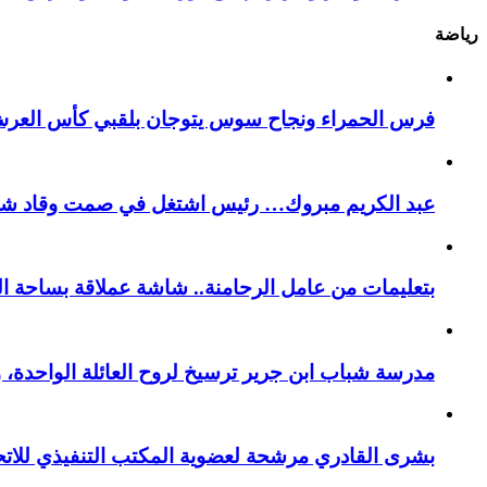
رياضة
فرس الحمراء ونجاح سوس يتوجان بلقبي كأس العر
عبد الكريم مبروك… رئيس اشتغل في صمت وقاد شباب 
بتعليمات من عامل الرحامنة.. شاشة عملاقة بساحة ال
​مدرسة شباب ابن جرير ترسيخ لروح العائلة الواحدة، 
بشرى القادري مرشحة لعضوية المكتب التنفيذي للات