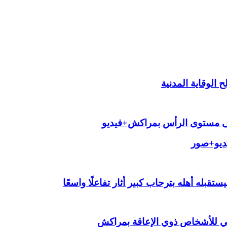
الوقاية المدنية
لى مستوى الرأس بمراكش+فيديو
يديو+صور
قبله أهله بترحاب كبير أثار تفاعلًا واسعًا
ي للأشخاص ذوي الإعاقة بمراكش