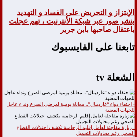
الإبتزاز و التحريض على الفساد و التهديد
بنشر صور عبر شبكة الأنترنيت ، تهم عجلت
باعتقال صاحبها بابن جرير
تابعنا على الفايسبوك
الشعلة tv
- اختفاء دواء “غاردينال”.. معاناة يومية لمرضى الصرع ونداء عاجل
للجهات المعنية
- زيارة مفاجئة لعامل إقليم الرحامنة تكشف اختلالات القطاع
الصحي رغم محاولات التجميل