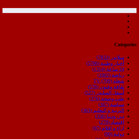
Categories
سلايدر
(7833)
أخبار وطنية
(5706)
24 ساعة
(1314)
رياضة
(1002)
شعلة TV
(709)
ثقافة وفنون
(578)
أسفل السليدر
(527)
طب وصحة
(376)
سياسة
(367)
التربية و التعليم
(363)
دين ودنيا
(356)
اقتصاد
(278)
اراء و اقلام
(97)
دولية
(90)