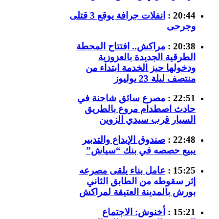
20:44 :
انفلات جرافة يوقع 3 قتلى
وجرحى
20:38 :
مراكش.. افتتاح المحطة
الطرقية الجديدة بالعزوزية
ودخولها حيز الخدمة ابتداء من
منتصف ليلة 23 يوليوز
22:51 :
مصرع سائق شاحنة في
حادث اصطدام مروع بالطريق
السيار قرب سيدي الزوين
22:48 :
صندوق الإيداع والتدبير
يبيع حصصه في بنك “سياش”
15:25 :
عامل بناء يلقى مصرعه
إثر سقوطه من الطابق الثاني
بورش بالمدينة العتيقة لمراكش
15:21 :
أخنوش: الاجتماع