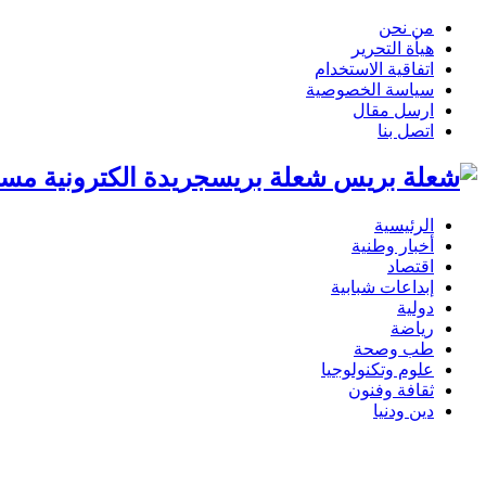
من نحن
هيأة التحرير
اتفاقية الاستخدام
سياسة الخصوصية
ارسل مقال
اتصل بنا
شعلة بريسجريدة الكترونية مست
الرئيسية
أخبار وطنية
اقتصاد
إبداعات شبابية
دولية
رياضة
طب وصحة
علوم وتكنولوجيا
ثقافة وفنون
دين ودنيا