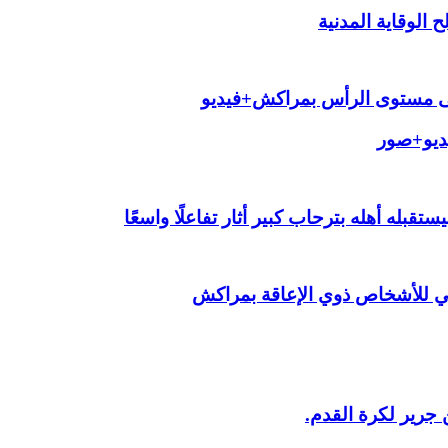
الوقاية المدنية
لى مستوى الرأس بمراكش+فيديو
يديو+صور
قبله أهله بترحاب كبير أثار تفاعلًا واسعًا
ي للأشخاص ذوي الإعاقة بمراكش
 جرير لكرة القدم.