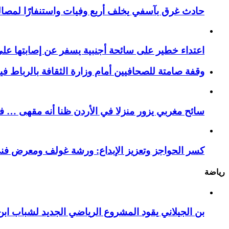
حادث غرق بآسفي يخلف أربع وفيات واستنفارًا لمصالح 
اعتداء خطير على سائحة أجنبية يسفر عن إصابتها ع
وقفة صامتة للصحافيين أمام وزارة الثقافة بالرباط ف
سائح مغربي يزور منزلا في الأردن ظنا أنه مقهى … فيست
كسر الحواجز وتعزيز الإبداع: ورشة غولف ومعرض فن
رياضة
بن الجيلاني يقود المشروع الرياضي الجديد لشباب ابن