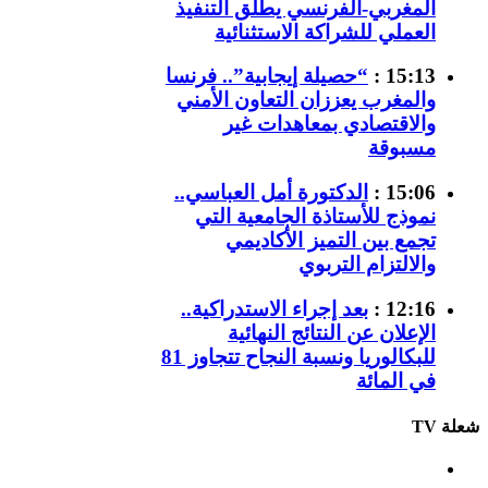
المغربي-الفرنسي يطلق التنفيذ
العملي للشراكة الاستثنائية
15:13 :
“حصيلة إيجابية”.. فرنسا
والمغرب يعززان التعاون الأمني
والاقتصادي بمعاهدات غير
مسبوقة
15:06 :
الدكتورة أمل العباسي..
نموذج للأستاذة الجامعية التي
تجمع بين التميز الأكاديمي
والالتزام التربوي
12:16 :
بعد إجراء الاستدراكية..
الإعلان عن النتائج النهائية
للبكالوريا ونسبة النجاح تتجاوز 81
في المائة
شعلة TV