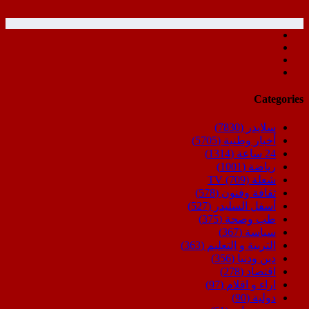
Categories
سلايدر
(7830)
أخبار وطنية
(5705)
24 ساعة
(1314)
رياضة
(1001)
شعلة TV
(709)
ثقافة وفنون
(578)
أسفل السليدر
(527)
طب وصحة
(375)
سياسة
(367)
التربية و التعليم
(363)
دين ودنيا
(356)
اقتصاد
(278)
اراء و اقلام
(97)
دولية
(90)