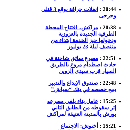
20:44 :
انفلات جرافة يوقع 3 قتلى
وجرحى
20:38 :
مراكش.. افتتاح المحطة
الطرقية الجديدة بالعزوزية
ودخولها حيز الخدمة ابتداء من
منتصف ليلة 23 يوليوز
22:51 :
مصرع سائق شاحنة في
حادث اصطدام مروع بالطريق
السيار قرب سيدي الزوين
22:48 :
صندوق الإيداع والتدبير
يبيع حصصه في بنك “سياش”
15:25 :
عامل بناء يلقى مصرعه
إثر سقوطه من الطابق الثاني
بورش بالمدينة العتيقة لمراكش
15:21 :
أخنوش: الاجتماع