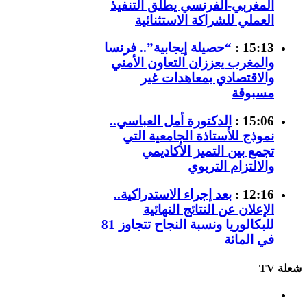
المغربي-الفرنسي يطلق التنفيذ
العملي للشراكة الاستثنائية
15:13 :
“حصيلة إيجابية”.. فرنسا
والمغرب يعززان التعاون الأمني
والاقتصادي بمعاهدات غير
مسبوقة
15:06 :
الدكتورة أمل العباسي..
نموذج للأستاذة الجامعية التي
تجمع بين التميز الأكاديمي
والالتزام التربوي
12:16 :
بعد إجراء الاستدراكية..
الإعلان عن النتائج النهائية
للبكالوريا ونسبة النجاح تتجاوز 81
في المائة
شعلة TV