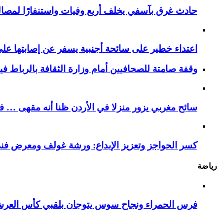
حادث غرق بآسفي يخلف أربع وفيات واستنفارًا لمصالح 
اعتداء خطير على سائحة أجنبية يسفر عن إصابتها ع
وقفة صامتة للصحافيين أمام وزارة الثقافة بالرباط ف
سائح مغربي يزور منزلا في الأردن ظنا أنه مقهى … فيست
كسر الحواجز وتعزيز الإبداع: ورشة غولف ومعرض فن
رياضة
فرس الحمراء ونجاح سوس يتوجان بلقبي كأس العر