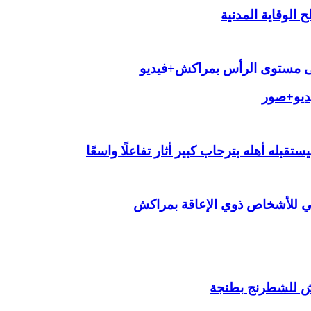
الوقاية المدنية
لى مستوى الرأس بمراكش+فيديو
يديو+صور
قبله أهله بترحاب كبير أثار تفاعلًا واسعًا
ي للأشخاص ذوي الإعاقة بمراكش
ش للشطرنج بطنجة