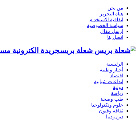
من نحن
هيأة التحرير
اتفاقية الاستخدام
سياسة الخصوصية
ارسل مقال
اتصل بنا
شعلة بريسجريدة الكترونية مست
الرئيسية
أخبار وطنية
اقتصاد
إبداعات شبابية
دولية
رياضة
طب وصحة
علوم وتكنولوجيا
ثقافة وفنون
دين ودنيا