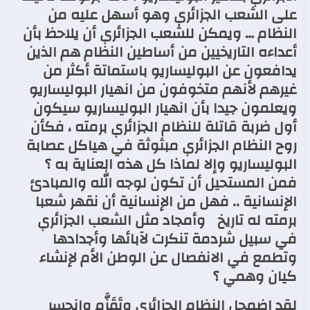
على الشعب الجزائري وهو أسهل عليه من
النظام … ويمكن للشعب الجزائري أن يلاحظ بأن
أعداءه التاريخيين من أساطين النظام هم الذين
يدافعون عن البوليساريو باستماتة أكثر من
غيرهم لأنهم متخوفون من انهيار البوليساريو
ويعلمون جيدا بأن انهيار البوليساريو سيكون
أول ضربة قاتلة للنظام الجزائري برمته ، فكأن
روح النظام الجزائري مبثوثة في هياكل عصابة
البوليساريو وإلا لماذا كل هذه العناية به ؟
فمن المستحيل أن تكون لوجه الله والمبادئ
الإنسانية .. فهل من الإنسانية أن نقهر شعبا
برمته له تاريخ وأمجاد مثل الشعب الجزائري
في سبيل شردمة تنكرت لآبائها وأجدادها
وتطمع في الانفصال عن الوطن الأم لإنشاء
كيان وهمي ؟
لقد اضمحل النظام الجزائري وتَقَزَّم وانحسر