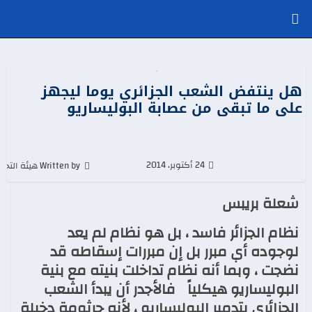
هل ينتفض الشعب الجزائري يوما ليجهز
على ما تبقى من عصابة البوليساريو
24 أكتوبر، 2014
Written by هيئة التحرير
شعلة بريبس
نظام الجزائر فاسد ، بل هو نظام لم يعد
لوجوده أي مبرر بل إن مبررات إسقاطه قد
نضجت ، وبما أنه نظام تداخلت بنيته مع بنية
البوليساريو هيكلياً فالأجدر أن يبدأ الشعب
الجزائري بتدمير البوليساريو ، لأنه جرثومة دخيلة