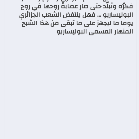
فكرُه وتَبلَّد حتى صار عصابةً روحها في روح
البوليساريو … فهل ينتفض الشعب الجزائري
يوما ما ليجهز على ما تبقى من هذا الشبح
المنهار المسمى البوليساريو