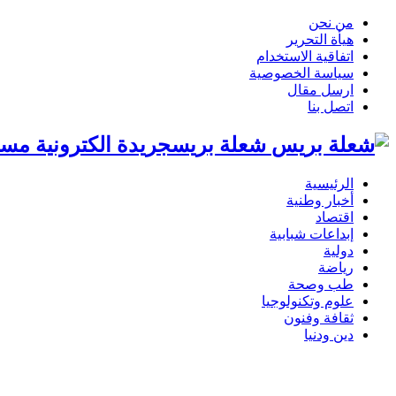
من نحن
هيأة التحرير
اتفاقية الاستخدام
سياسة الخصوصية
ارسل مقال
اتصل بنا
شعلة بريسجريدة الكترونية مست
الرئيسية
أخبار وطنية
اقتصاد
إبداعات شبابية
دولية
رياضة
طب وصحة
علوم وتكنولوجيا
ثقافة وفنون
دين ودنيا