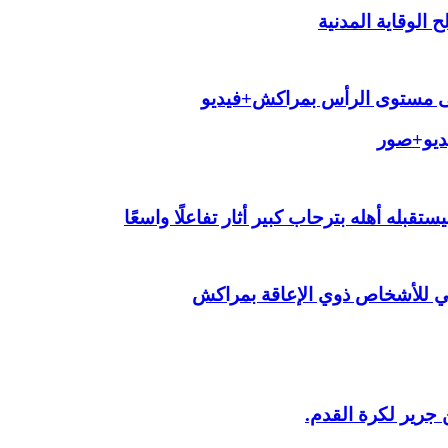
الوقاية المدنية
لى مستوى الرأس بمراكش+فيديو
يديو+صور
قبله أهله بترحاب كبير أثار تفاعلًا واسعًا
ي للأشخاص ذوي الإعاقة بمراكش
 جرير لكرة القدم.