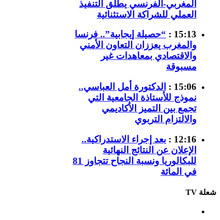
المغربي-الفرنسي يطلق التنفيذ
العملي للشراكة الاستثنائية
15:13 :
“حصيلة إيجابية”.. فرنسا
والمغرب يعززان التعاون الأمني
والاقتصادي بمعاهدات غير
مسبوقة
15:06 :
الدكتورة أمل العباسي..
نموذج للأستاذة الجامعية التي
تجمع بين التميز الأكاديمي
والالتزام التربوي
12:16 :
بعد إجراء الاستدراكية..
الإعلان عن النتائج النهائية
للبكالوريا ونسبة النجاح تتجاوز 81
في المائة
شعلة TV