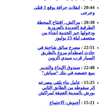
20:44 :
انفلات جرافة يوقع 3 قتلى
وجرحى
20:38 :
مراكش.. افتتاح المحطة
الطرقية الجديدة بالعزوزية
ودخولها حيز الخدمة ابتداء من
منتصف ليلة 23 يوليوز
22:51 :
مصرع سائق شاحنة في
حادث اصطدام مروع بالطريق
السيار قرب سيدي الزوين
22:48 :
صندوق الإيداع والتدبير
يبيع حصصه في بنك “سياش”
15:25 :
عامل بناء يلقى مصرعه
إثر سقوطه من الطابق الثاني
بورش بالمدينة العتيقة لمراكش
15:21 :
أخنوش: الاجتماع