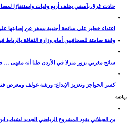
حادث غرق بآسفي يخلف أربع وفيات واستنفارًا لمصالح 
اعتداء خطير على سائحة أجنبية يسفر عن إصابتها ع
وقفة صامتة للصحافيين أمام وزارة الثقافة بالرباط ف
سائح مغربي يزور منزلا في الأردن ظنا أنه مقهى … فيست
كسر الحواجز وتعزيز الإبداع: ورشة غولف ومعرض فن
رياضة
بن الجيلاني يقود المشروع الرياضي الجديد لشباب ابن