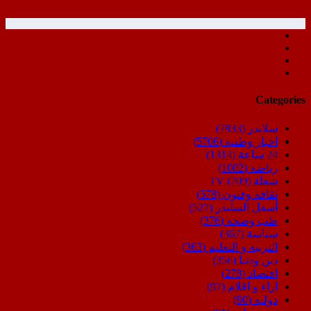
Categories
سلايدر
(7833)
أخبار وطنية
(5706)
24 ساعة
(1314)
رياضة
(1002)
شعلة TV
(709)
ثقافة وفنون
(578)
أسفل السليدر
(527)
طب وصحة
(376)
سياسة
(367)
التربية و التعليم
(363)
دين ودنيا
(356)
اقتصاد
(278)
اراء و اقلام
(97)
دولية
(90)