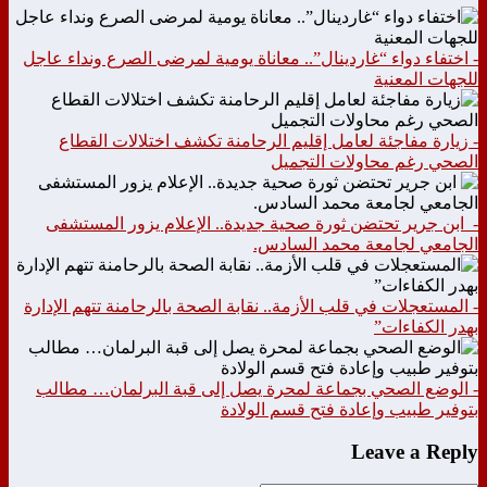
- اختفاء دواء “غاردينال”.. معاناة يومية لمرضى الصرع ونداء عاجل
للجهات المعنية
- زيارة مفاجئة لعامل إقليم الرحامنة تكشف اختلالات القطاع
الصحي رغم محاولات التجميل
- ابن جرير تحتضن ثورة صحية جديدة.. الإعلام يزور المستشفى
الجامعي لجامعة محمد السادس.
- المستعجلات في قلب الأزمة.. نقابة الصحة بالرحامنة تتهم الإدارة
بهدر الكفاءات”
- الوضع الصحي بجماعة لمحرة يصل إلى قبة البرلمان… مطالب
بتوفير طبيب وإعادة فتح قسم الولادة
Leave a Reply