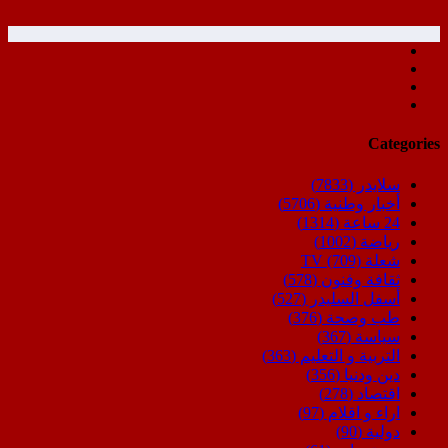
Categories
سلايدر
(7833)
أخبار وطنية
(5706)
24 ساعة
(1314)
رياضة
(1002)
شعلة TV
(709)
ثقافة وفنون
(578)
أسفل السليدر
(527)
طب وصحة
(376)
سياسة
(367)
التربية و التعليم
(363)
دين ودنيا
(356)
اقتصاد
(278)
اراء و اقلام
(97)
دولية
(90)