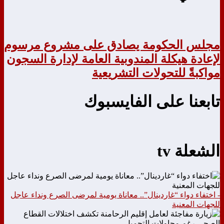
مجلس الحكومة يصادق على مشروع مرسوم
لإعادة هيكلة المندوبية العامة لإدارة السجون
مواكبةً للتحولات التشريعية
تابعنا على الفايسبوك
الشعلة tv
- اختفاء دواء “غاردينال”.. معاناة يومية لمرضى الصرع ونداء عاجل
للجهات المعنية