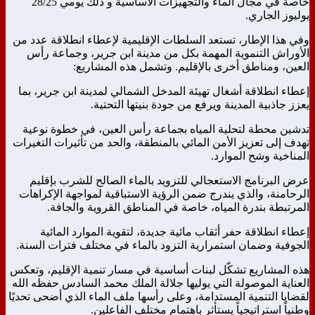
خاصة في مجال الماء والتجهيزات الأساسية و ذلك يومي 28/25
يوليوز الجاري.
وفي هذا الإطار، تستعد السلطات الإقليمية لإعطاء انطلاقة عدد من
الأوراش التنموية المهمة بكل من مدينة ابن جرير، وجماعة رأس
العين، ومناطق أخرى بالإقليم. وتشمل هذه المشاريع:
إعطاء انطلاقة أشغال تهيئة المدخل الشمالي لمدينة ابن جرير، بما
يعزز جاذبية المدينة ويرفع من جودة بنيتها التحتية.
تدشين محطة لتحلية المياه بجماعة رأس العين، في خطوة نوعية
تهدف إلى تعزيز الأمن المائي بالمنطقة، والحد من تأثيرات التغيرات
المناخية وشح الموارد.
عرض البرنامج الاستعجالي للتزويد بالماء الصالح للشرب بإقليم
الرحامنة، والذي يندرج ضمن الرؤية الاستباقية لمواجهة الإكراهات
المرتبطة بندرة المياه، خاصة في المناطق القروية والجافة.
إعطاء انطلاقة حفر أثقاب مائية جديدة، لتقوية الموارد المائية
الجوفية وضمان استمرارية التزود بالماء في مختلف فترات السنة.
هذه المشاريع تشكّل لبنات أساسية في مسار تنمية الإقليم، وتعكس
العناية الموصولة التي يوليها جلالة الملك محمد السادس حفظه الله
لقضايا التنمية المستدامة، وعلى رأسها ملف الماء الذي أضحى تحديًا
وطنياً استراتيجياً يستأثر باهتمام مختلف الفاعلين.