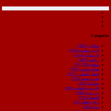
Categories
سلايدر
(7833)
أخبار وطنية
(5706)
24 ساعة
(1314)
رياضة
(1002)
شعلة TV
(709)
ثقافة وفنون
(578)
أسفل السليدر
(527)
طب وصحة
(376)
سياسة
(367)
التربية و التعليم
(363)
دين ودنيا
(356)
اقتصاد
(278)
اراء و اقلام
(97)
دولية
(90)