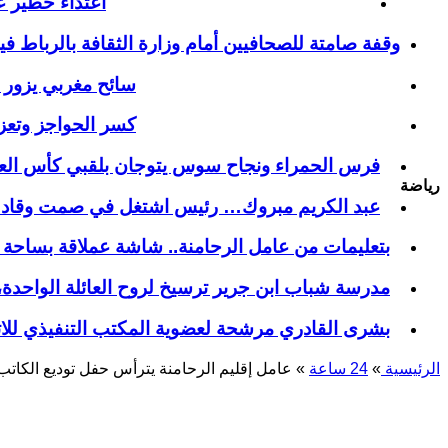
اعتداء خطير 
وقفة صامتة للصحافيين أمام وزارة الثقافة بالرباط ف
سائح مغربي يزور من
كسر الحواجز وتعز
فرس الحمراء ونجاح سوس يتوجان بلقبي كأس ال
رياضة
عبد الكريم مبروك… رئيس اشتغل في صمت وقاد شبا
بتعليمات من عامل الرحامنة.. شاشة عملاقة بساحة ا
​مدرسة شباب ابن جرير ترسيخ لروح العائلة الواحدة
بشرى القادري مرشحة لعضوية المكتب التنفيذي لل
الرئيسية
»
24 ساعة
»
عامل إقليم الرحامنة يترأس حفل توديع الكاتب 