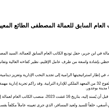
العام السابق للعمالة المصطفى الطائع المعين 
الة في ابن جرير، حفل توديع الكاتب العام السابق للعمالة، السيد المصط
 حظي بإشادة واسعة من طرف عامل الإقليم، نظير كفاءته العالية وتفاني
، في إطار استراتيجيتها الرامية إلى تجديد النخب الإدارية وتعزيز دينامي
السيد المصطفى الطائع، المزداد سنة 1970 بمدينة سطات، هو خريج الفوج 32 من المعهد الملكي للإدارة
مدينة بوجدور.
كش-آسفي، خلفاً للسيد ولعيد المسافر، الذي جرى تعيينه عاملاً مكلفاً ب