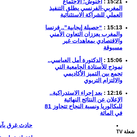
15:21 :
أخنوش: الاجتماع
المغربي-الفرنسي يطلق التنفيذ
العملي للشراكة الاستثنائية
15:13 :
“حصيلة إيجابية”.. فرنسا
والمغرب يعززان التعاون الأمني
والاقتصادي بمعاهدات غير
مسبوقة
15:06 :
الدكتورة أمل العباسي..
نموذج للأستاذة الجامعية التي
تجمع بين التميز الأكاديمي
والالتزام التربوي
12:16 :
بعد إجراء الاستدراكية..
الإعلان عن النتائج النهائية
للبكالوريا ونسبة النجاح تتجاوز 81
في المائة
حادث غرق بآسف
شعلة TV