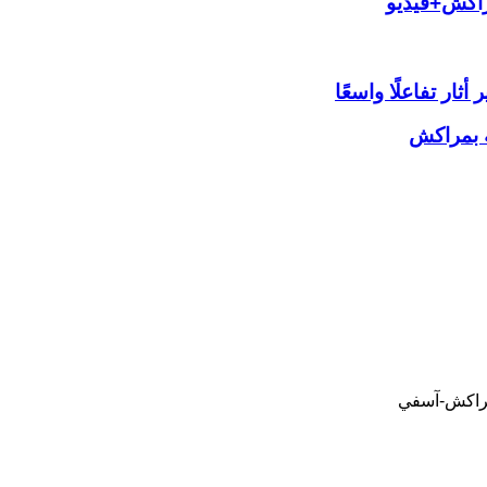
راكش+فيديو
ار تفاعلًا واسعًا
ة بمراكش
 مراكش-آسفي