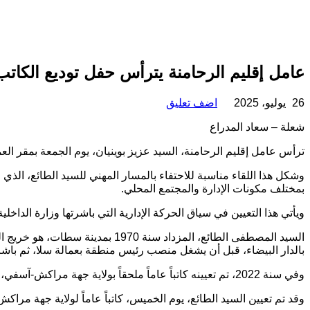
عامل إقليم الرحامنة يترأس حفل توديع الكاتب 
26 يوليو، 2025
اضف تعليق
شعلة – سعاد المدراع
ترأس عامل إقليم الرحامنة، السيد عزيز بوينيان، يوم الجمعة بمقر العم
وشكل هذا اللقاء مناسبة للاحتفاء بالمسار المهني للسيد الطائع، الذي
بمختلف مكونات الإدارة والمجتمع المحلي.
ويأتي هذا التعيين في سياق الحركة الإدارية التي باشرتها وزارة الداخلية
بالدار البيضاء، قبل أن يشغل منصب رئيس منطقة بعمالة سلا، ثم باشا 
وفي سنة 2022، تم تعيينه كاتباً عاماً ملحقاً بولاية جهة مراكش-آسفي، قبل أن يُسند إليه، بتاريخ 16 غشت 2023، منصب الكاتب العام لعمالة إقليم الرحامنة، حيث بصم على أداء إداري متميز.
وقد تم تعيين السيد الطائع، يوم الخميس، كاتباً عاماً لولاية جهة مرا