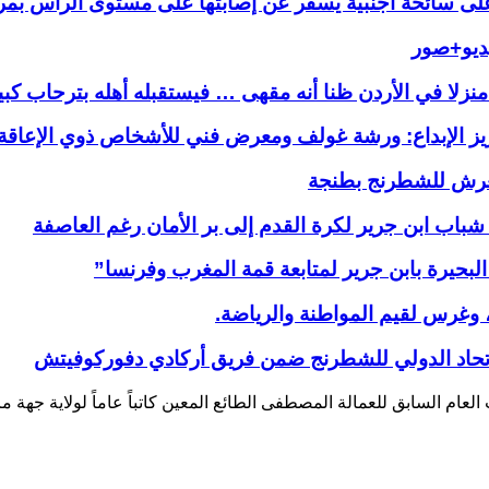
على سائحة أجنبية يسفر عن إصابتها على مستوى الرأس بم
يديو+صور
زلا في الأردن ظنا أنه مقهى … فيستقبله أهله بترحاب كبير أث
يز الإبداع: ورشة غولف ومعرض فني للأشخاص ذوي الإعاق
عرش للشطرنج بطنجة
ب ابن جرير لكرة القدم إلى بر الأمان رغم العاصفة
لبحيرة بابن جرير لمتابعة قمة المغرب وفرنسا”
، وغرس لقيم المواطنة والرياضة.
اتحاد الدولي للشطرنج ضمن فريق أركادي دفوركوفيتش
العام السابق للعمالة المصطفى الطائع المعين كاتباً عاماً لولاية جهة