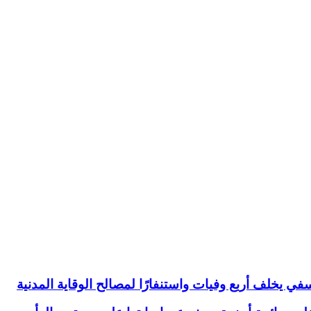
ي يخلف أربع وفيات واستنفارًا لمصالح الوقاية المدنية