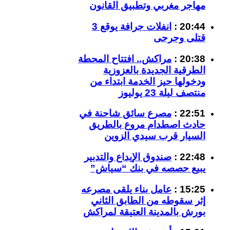
مهاجر مغربي وتطبيق القانون
20:44 :
انفلات جرافة يوقع 3
قتلى وجرحى
20:38 :
مراكش.. افتتاح المحطة
الطرقية الجديدة بالعزوزية
ودخولها حيز الخدمة ابتداء من
منتصف ليلة 23 يوليوز
22:51 :
مصرع سائق شاحنة في
حادث اصطدام مروع بالطريق
السيار قرب سيدي الزوين
22:48 :
صندوق الإيداع والتدبير
يبيع حصصه في بنك “سياش”
15:25 :
عامل بناء يلقى مصرعه
إثر سقوطه من الطابق الثاني
بورش بالمدينة العتيقة لمراكش