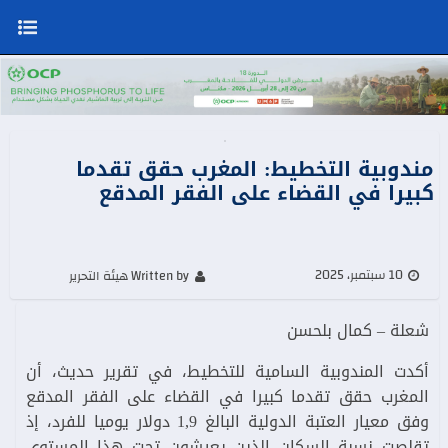
مندوبية التخطيط: المغرب حقق تقدما
كبيرا في القضاء على الفقر المدقع
10 سبتمبر، 2025
Written by هيئة التحرير
شعلة – كمال بلحسن
أكدت المندوبية السامية للتخطيط، في تقرير حديث، أن
المغرب حقق تقدما كبيرا في القضاء على الفقر المدقع
وفق معيار العتبة الدولية البالغ 1,9 دولار يوميا للفرد، إذ
تقلصت نسبة السكان الذين يعيشون تحت هذا المستوى