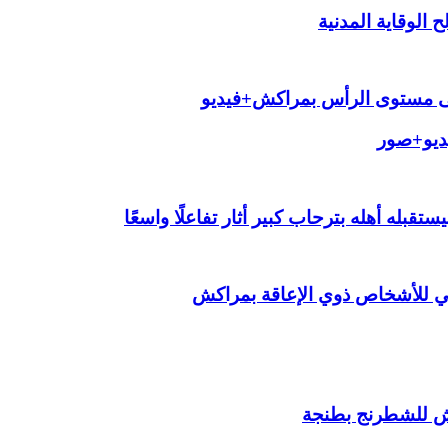
الوقاية المدنية
لى مستوى الرأس بمراكش+فيديو
يديو+صور
قبله أهله بترحاب كبير أثار تفاعلًا واسعًا
ي للأشخاص ذوي الإعاقة بمراكش
ش للشطرنج بطنجة