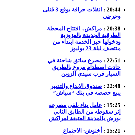
20:44 :
انفلات جرافة يوقع 3 قتلى
وجرحى
20:38 :
مراكش.. افتتاح المحطة
الطرقية الجديدة بالعزوزية
ودخولها حيز الخدمة ابتداء من
منتصف ليلة 23 يوليوز
22:51 :
مصرع سائق شاحنة في
حادث اصطدام مروع بالطريق
السيار قرب سيدي الزوين
22:48 :
صندوق الإيداع والتدبير
يبيع حصصه في بنك “سياش”
15:25 :
عامل بناء يلقى مصرعه
إثر سقوطه من الطابق الثاني
بورش بالمدينة العتيقة لمراكش
15:21 :
أخنوش: الاجتماع