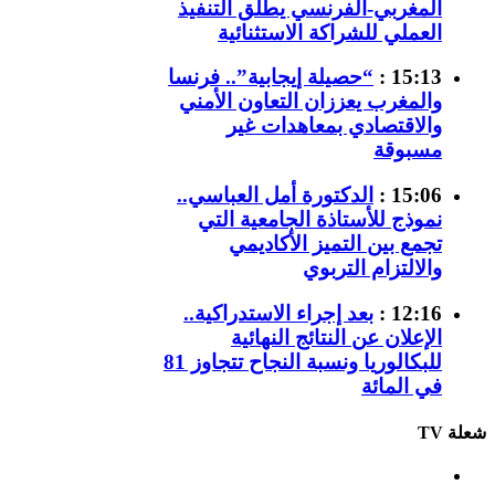
المغربي-الفرنسي يطلق التنفيذ
العملي للشراكة الاستثنائية
15:13 :
“حصيلة إيجابية”.. فرنسا
والمغرب يعززان التعاون الأمني
والاقتصادي بمعاهدات غير
مسبوقة
15:06 :
الدكتورة أمل العباسي..
نموذج للأستاذة الجامعية التي
تجمع بين التميز الأكاديمي
والالتزام التربوي
12:16 :
بعد إجراء الاستدراكية..
الإعلان عن النتائج النهائية
للبكالوريا ونسبة النجاح تتجاوز 81
في المائة
شعلة TV