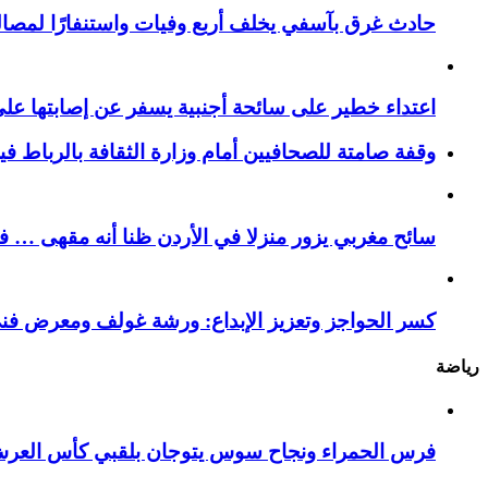
حادث غرق بآسفي يخلف أربع وفيات واستنفارًا لمصالح 
اعتداء خطير على سائحة أجنبية يسفر عن إصابتها ع
وقفة صامتة للصحافيين أمام وزارة الثقافة بالرباط ف
سائح مغربي يزور منزلا في الأردن ظنا أنه مقهى … فيست
كسر الحواجز وتعزيز الإبداع: ورشة غولف ومعرض فن
رياضة
فرس الحمراء ونجاح سوس يتوجان بلقبي كأس العر