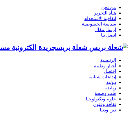
من نحن
هيأة التحرير
اتفاقية الاستخدام
سياسة الخصوصية
ارسل مقال
اتصل بنا
شعلة بريسجريدة الكترونية مست
الرئيسية
أخبار وطنية
اقتصاد
إبداعات شبابية
دولية
رياضة
طب وصحة
علوم وتكنولوجيا
ثقافة وفنون
دين ودنيا