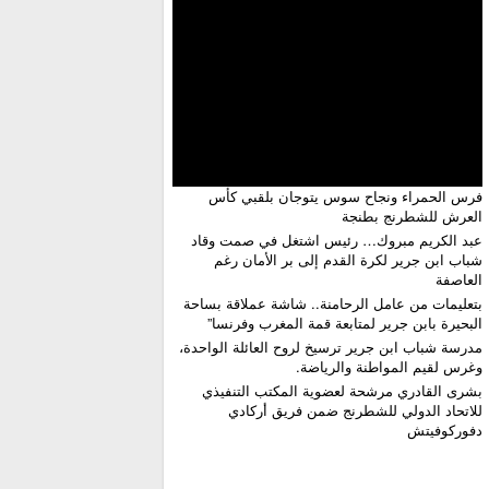
فرس الحمراء ونجاح سوس يتوجان بلقبي كأس
العرش للشطرنج بطنجة
عبد الكريم مبروك… رئيس اشتغل في صمت وقاد
شباب ابن جرير لكرة القدم إلى بر الأمان رغم
العاصفة
بتعليمات من عامل الرحامنة.. شاشة عملاقة بساحة
البحيرة بابن جرير لمتابعة قمة المغرب وفرنسا”
​مدرسة شباب ابن جرير ترسيخ لروح العائلة الواحدة،
وغرس لقيم المواطنة والرياضة.
بشرى القادري مرشحة لعضوية المكتب التنفيذي
للاتحاد الدولي للشطرنج ضمن فريق أركادي
دفوركوفيتش