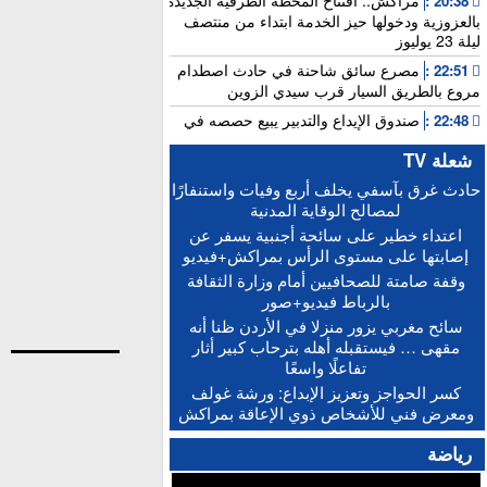
مراكش.. افتتاح المحطة الطرقية الجديدة
20:38 :
بالعزوزية ودخولها حيز الخدمة ابتداء من منتصف
ليلة 23 يوليوز
مصرع سائق شاحنة في حادث اصطدام
22:51 :
مروع بالطريق السيار قرب سيدي الزوين
صندوق الإيداع والتدبير يبيع حصصه في
22:48 :
بنك “سياش”
شعلة TV
عامل بناء يلقى مصرعه إثر سقوطه من
15:25 :
حادث غرق بآسفي يخلف أربع وفيات واستنفارًا
الطابق الثاني بورش بالمدينة العتيقة لمراكش
لمصالح الوقاية المدنية
أخنوش: الاجتماع المغربي-الفرنسي يطلق
15:21 :
اعتداء خطير على سائحة أجنبية يسفر عن
التنفيذ العملي للشراكة الاستثنائية
إصابتها على مستوى الرأس بمراكش+فيديو
“حصيلة إيجابية”.. فرنسا والمغرب يعززان
15:13 :
وقفة صامتة للصحافيين أمام وزارة الثقافة
التعاون الأمني والاقتصادي بمعاهدات غير مسبوقة
بالرباط فيديو+صور
الدكتورة أمل العباسي.. نموذج للأستاذة
15:06 :
سائح مغربي يزور منزلا في الأردن ظنا أنه
الجامعية التي تجمع بين التميز الأكاديمي والالتزام
مقهى … فيستقبله أهله بترحاب كبير أثار
التربوي
تفاعلًا واسعًا
بعد إجراء الاستدراكية.. الإعلان عن النتائج
12:16 :
كسر الحواجز وتعزيز الإبداع: ورشة غولف
النهائية للبكالوريا ونسبة النجاح تتجاوز 81 في المائة
ومعرض فني للأشخاص ذوي الإعاقة بمراكش
رياضة