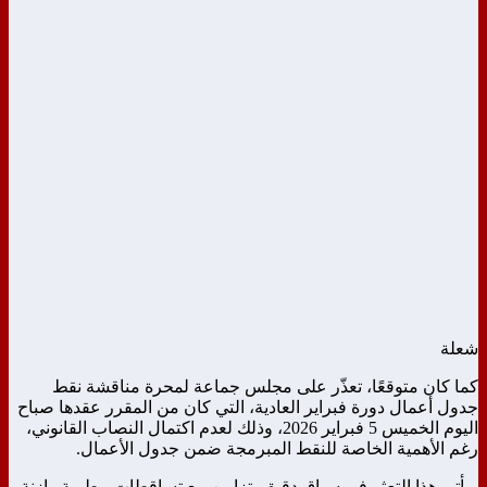
شعلة
كما كان متوقعًا، تعذّر على مجلس جماعة لمحرة مناقشة نقط
جدول أعمال دورة فبراير العادية، التي كان من المقرر عقدها صباح
اليوم الخميس 5 فبراير 2026، وذلك لعدم اكتمال النصاب القانوني،
رغم الأهمية الخاصة للنقط المبرمجة ضمن جدول الأعمال.
ويأتي هذا التعثر في سياق دقيق، تزامن مع تساقطات مطرية وازنة