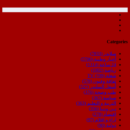
Categories
سلايدر
(7833)
أخبار وطنية
(5706)
24 ساعة
(1314)
رياضة
(1002)
شعلة TV
(709)
ثقافة وفنون
(578)
أسفل السليدر
(527)
طب وصحة
(376)
سياسة
(367)
التربية و التعليم
(363)
دين ودنيا
(356)
اقتصاد
(278)
اراء و اقلام
(97)
دولية
(90)