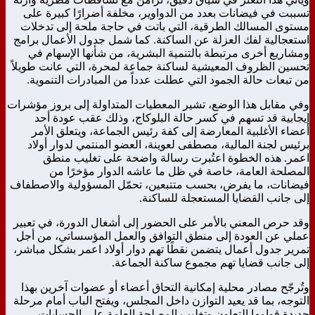
تسببت في فيضانات بعدد من الدواوير، مخلفة أضرارًا كبيرة على
مستوى المسالك الطرقية، التي باتت في حاجة ملحة إلى تدخلات
استعجالية لفك العزلة عن الساكنة. كما شمل جدول الأعمال برامج
ومشاريع أخرى مرتبطة بالتنمية البشرية، من شأنها الإسهام في
تحسين الظروف المعيشية لساكنة جماعة لمحرة، التي عانت طويلاً
من تبعات حالة الجمود التي عطلت عدداً من المبادرات التنموية.
وفي مقابل هذا الوضع، تشير المعطيات المتداولة إلى بروز مؤشرات
إيجابية قد تسهم في كسر حالة البلوكاج، وذلك عقب عودة أحد
أعضاء الأغلبية المعارضة إلى كفة رئيس الجماعة، ويتعلق الأمر
برئيس لجنة المالية، مصطفى لعوينة، العضو المنتمي لدوار أولاد
اعمر. هذه الخطوة اعتُبرت رسالة واضحة على تغليب منطق
المصلحة العامة، خاصة في ظل ما عاشه الدوار مؤخرًا من
فيضانات، ما يفرض، بحسب متتبعين، تحمّل المسؤولية والاصطفاف
إلى جانب القضايا المستعجلة للساكنة.
وقد حرص المعني بالأمر على الحضور إلى أشغال الدورة، في تعبير
عملي عن العودة إلى منطق التوافق والعمل المؤسساتي، من أجل
تمرير جدول أعمال يتضمن نقطًا تهم دوار أولاد اعمر بشكل مباشر،
إلى جانب قضايا تهم مجموع ساكنة الجماعة.
وتُرجّح مصادر محلية إمكانية التحاق أعضاء أو عضوات آخرين بهذا
التوجه، بما قد يعيد التوازن داخل المجلس، ويفتح الباب أمام مرحلة
جديدة قوامها التعاون وتغليب المصلحة العامة على الحسابات