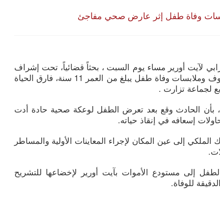
ابسات وفاة طفل إثر عارض صحي مفاجئ
بي لآيت أورير مساء يوم السبت ، بحثاً قضائياً، تحت إشراف
النيابة العامة المختصة، للتحقيق في ظروف وملابسات وفاة طفل يبلغ من العمر 11 سنة، فارق الحياة
ع لجماعة تزارت .
 بأن الحادث وقع بعد تعرض الطفل لوعكة صحية حادة أدت
لات إسعافه في إنقاذ حياته.
الملكي إلى عين المكان لإجراء المعاينات الأولية والمساطر
ات.
 الطفل إلى مستودع الأموات بآيت أورير لإخضاعها للتشريح
دقيقة للوفاة.