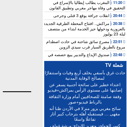
المغرب يطالب إيطاليا بالإسراع في
11:20 :
التحقيق في وفاة مهاجر مغربي وتطبيق القانون
انفلات جرافة يوقع 3 قتلى وجرحى
20:44 :
مراكش.. افتتاح المحطة الطرقية الجديدة
20:38 :
بالعزوزية ودخولها حيز الخدمة ابتداء من منتصف
ليلة 23 يوليوز
مصرع سائق شاحنة في حادث اصطدام
22:51 :
مروع بالطريق السيار قرب سيدي الزوين
صندوق الإيداع والتدبير يبيع حصصه في
22:48 :
بنك “سياش”
شعلة TV
عامل بناء يلقى مصرعه إثر سقوطه من
15:25 :
حادث غرق بآسفي يخلف أربع وفيات واستنفارًا
الطابق الثاني بورش بالمدينة العتيقة لمراكش
لمصالح الوقاية المدنية
أخنوش: الاجتماع المغربي-الفرنسي يطلق
15:21 :
اعتداء خطير على سائحة أجنبية يسفر عن
التنفيذ العملي للشراكة الاستثنائية
إصابتها على مستوى الرأس بمراكش+فيديو
“حصيلة إيجابية”.. فرنسا والمغرب يعززان
15:13 :
وقفة صامتة للصحافيين أمام وزارة الثقافة
التعاون الأمني والاقتصادي بمعاهدات غير مسبوقة
بالرباط فيديو+صور
الدكتورة أمل العباسي.. نموذج للأستاذة
15:06 :
سائح مغربي يزور منزلا في الأردن ظنا أنه
الجامعية التي تجمع بين التميز الأكاديمي والالتزام
مقهى … فيستقبله أهله بترحاب كبير أثار
التربوي
تفاعلًا واسعًا
بعد إجراء الاستدراكية.. الإعلان عن النتائج
12:16 :
كسر الحواجز وتعزيز الإبداع: ورشة غولف