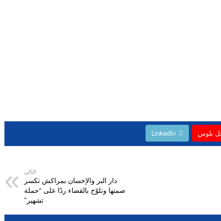
ل بلوس
LinkedIn
التالي
دار البر والإحسان بمراكش تكسر
صمتها وتلوّح بالقضاء ردًا على “حملة
تشهير”