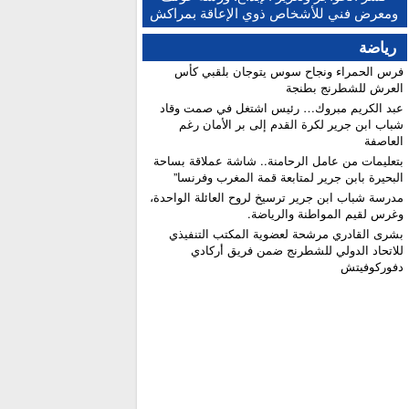
النهائية للبكالوريا ونسبة النجاح تتجاوز 81 في المائة
ومعرض فني للأشخاص ذوي الإعاقة بمراكش
رياضة
فرس الحمراء ونجاح سوس يتوجان بلقبي كأس
العرش للشطرنج بطنجة
عبد الكريم مبروك… رئيس اشتغل في صمت وقاد
شباب ابن جرير لكرة القدم إلى بر الأمان رغم
العاصفة
بتعليمات من عامل الرحامنة.. شاشة عملاقة بساحة
البحيرة بابن جرير لمتابعة قمة المغرب وفرنسا”
​مدرسة شباب ابن جرير ترسيخ لروح العائلة الواحدة،
وغرس لقيم المواطنة والرياضة.
بشرى القادري مرشحة لعضوية المكتب التنفيذي
للاتحاد الدولي للشطرنج ضمن فريق أركادي
دفوركوفيتش