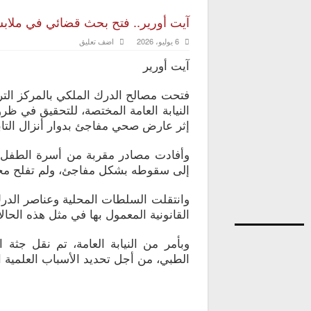
آيت أورير.. فتح بحث قضائي في مل
6 يوليو، 2026
اضف تعليق
آيت أورير
فتحت مصالح الدرك الملكي بالمركز الترا
إثر عارض صحي مفاجئ بدوار أنزال التاب
وأفادت مصادر مقربة من أسرة الطفل،
إلى سقوطه بشكل مفاجئ، ولم تفلح محاو
وانتقلت السلطات المحلية وعناصر الدرك 
القانونية المعمول بها في مثل هذه الحال
وبأمر من النيابة العامة، تم نقل جثة
الطبي، من أجل تحديد الأسباب العلمية ال