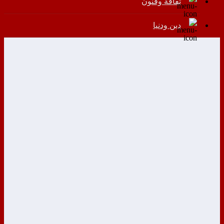
ثقافة وفنون
دين ودنيا