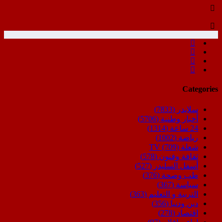
Categories
سلايدر
(7833)
أخبار وطنية
(5706)
24 ساعة
(1314)
رياضة
(1002)
شعلة TV
(709)
ثقافة وفنون
(578)
أسفل السليدر
(527)
طب وصحة
(376)
سياسة
(367)
التربية و التعليم
(363)
دين ودنيا
(356)
اقتصاد
(278)