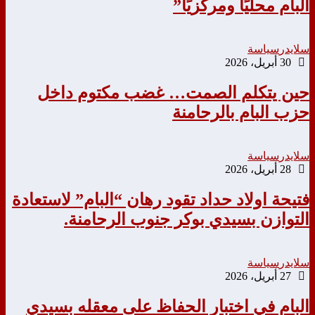
البام محليًا ومركزيًا”
سلايدر
سياسة
30 أبريل، 2026
حين يتكلم الصمت… غضب مكتوم داخل
حزب البام بالرحامنة
سلايدر
سياسة
28 أبريل، 2026
فتيحة اولاد حداد تقود رهان “البام” لاستعادة
التوازن بسيدي بوكر جنوب الرحامنة.
سلايدر
سياسة
27 أبريل، 2026
البام في اختبار الحفاظ على معقله بسيدي