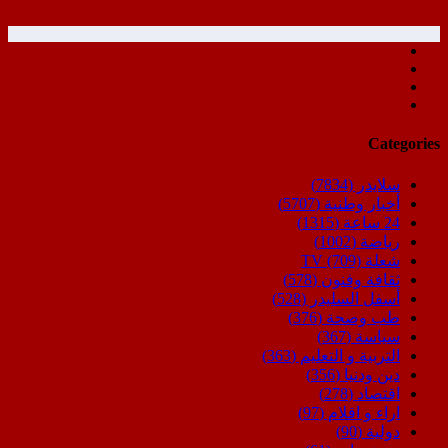
Categories
سلايدر
(7834)
أخبار وطنية
(5707)
24 ساعة
(1315)
رياضة
(1002)
شعلة TV
(709)
ثقافة وفنون
(578)
أسفل السليدر
(528)
طب وصحة
(376)
سياسة
(367)
التربية و التعليم
(363)
دين ودنيا
(356)
اقتصاد
(278)
اراء و اقلام
(97)
دولية
(90)