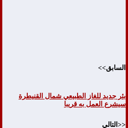
السابق>>
بئر جديد للغاز الطبيعي شمال القنيطرة
سيشرع العمل به قريبا
<<التالي