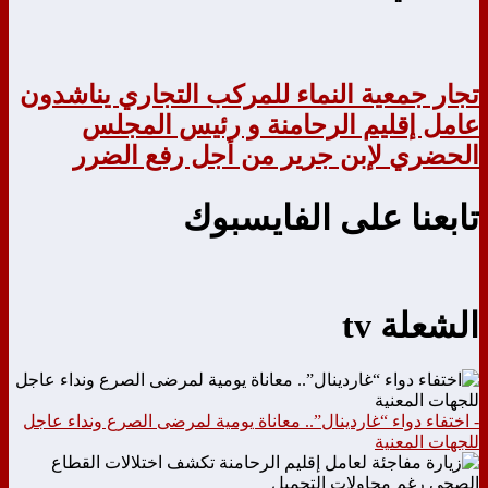
تجار جمعية النماء للمركب التجاري يناشدون
عامل إقليم الرحامنة و رئيس المجلس
الحضري لإبن جرير من أجل رفع الضرر
تابعنا على الفايسبوك
الشعلة tv
- اختفاء دواء “غاردينال”.. معاناة يومية لمرضى الصرع ونداء عاجل
للجهات المعنية