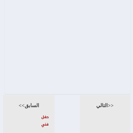
<<التالي
السابق>>
حفل
فني