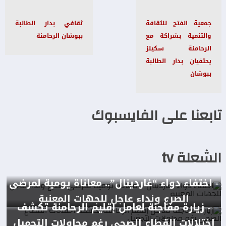
جمعية الفتح للثقافة
ثقافي بدار الطالبة
والتنمية بشراكة مع
ببوشان الرحامنة
الرحامنة سكيلز
يحتفيان بدار الطالبة
ببوشان
تابعنا على الفايسبوك
الشعلة tv
- اختفاء دواء “غاردينال”.. معاناة يومية لمرضى
الصرع ونداء عاجل للجهات المعنية
- زيارة مفاجئة لعامل إقليم الرحامنة تكشف
اختلالات القطاع الصحي رغم محاولات التجميل