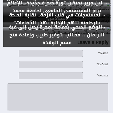
- ابن جرير تحتضن ثورة صحية جديدة.. الإعلام
يزور المستشفى الجامعي لجامعة محمد
- المستعجلات في قلب الأزمة.. نقابة الصحة
السادس.
بالرحامنة تتهم الإدارة بهدر الكفاءات”
- الوضع الصحي بجماعة لمحرة يصل إلى قبة
البرلمان… مطالب بتوفير طبيب وإعادة فتح
Leave a Reply
قسم الولادة
Name*
E-Mail*
Website