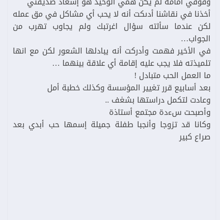
وقوفي أمامه لم يكن همي الوحيد هو إسعاد صديقتي
أخذنا في نقاشنا أدىكت أنه لا يحب أي مشاكل في مق عمله
لكن عندما سألته سؤال اغرتبك ولم يجاوب تهرب من
الجواب…
في الأخير فهمت وأدركت أنه يبادلها الشعور لكن مع انها
تلميذته فلا يجب عليه إقامة أي علاقة بينهما …
ما العمل الحب متبادل !
بعد أسابيع قرر تغيير المؤسسة وكذلك خطبة أمل
وعادت لتكمل دراستها بشغف ..
وأصبحت سءدة مجتمع أستاذة
وكانا قد تزوجا وأنجبا طفلة جميلة إسمها حب أبدي بعد
صراع كبير