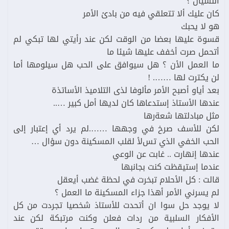
النسيان ؟
كان عليك ألا تتعلقي فيه من بادئ الأمر
هو لا يحبك
قسوة عليها بعضا من الوقت لكن عند رأيتي لها تبكي لم
أتحمل صرت أخفف عليها شيئا ما
ما العمل الأن ؟ هل سيوافق على الحب هل سيلومها أما
لن يكترت لها ……. !
بعد أياو أصبح الأمر مألوفا لذى التلاميذ الأساتذة
عندها الأستاذ إستدعاها كان لديها أمل كبير …..
مثل مبادلتها شعةرها
لكن للأسف صرخ في وجهها …….لم يرد أي إعتبار إلى
الحب الخفي الذي تسﻷ لقلب المسكينة دون سؤال …
عندها إنهارت .. غابت عن الوعي
عندما إستيقظت كنت بجانبها
قالت : كل الأحلام تبخرت في لحظة غضب أيعقل
لم يسرني الأمر أهذا جزاء المسكينة ما العمل ؟
لا يوجد حل سوا ان أتحدت للأستاذ شخصيا تجردت من كل
الأفكار السلبية من ردات فعلن وكنت مرتبكة لكن عند