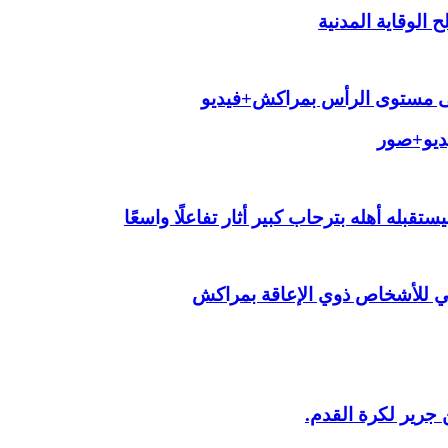
الوقاية المدنية
لى مستوى الرأس بمراكش+فيديو
يديو+صور
قبله أهله بترحاب كبير أثار تفاعلًا واسعًا
ي للأشخاص ذوي الإعاقة بمراكش
 جرير لكرة القدم.