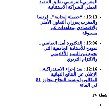
المغربي-الفرنسي يطلق التنفيذ
العملي للشراكة الاستثنائية
15:13 :
“حصيلة إيجابية”.. فرنسا
والمغرب يعززان التعاون الأمني
والاقتصادي بمعاهدات غير
مسبوقة
15:06 :
الدكتورة أمل العباسي..
نموذج للأستاذة الجامعية التي
تجمع بين التميز الأكاديمي
والالتزام التربوي
12:16 :
بعد إجراء الاستدراكية..
الإعلان عن النتائج النهائية
للبكالوريا ونسبة النجاح تتجاوز 81
في المائة
شعلة TV