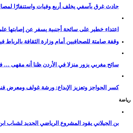
حادث غرق بآسفي يخلف أربع وفيات واستنفارًا لمصالح 
اعتداء خطير على سائحة أجنبية يسفر عن إصابتها ع
وقفة صامتة للصحافيين أمام وزارة الثقافة بالرباط ف
سائح مغربي يزور منزلا في الأردن ظنا أنه مقهى … فيست
كسر الحواجز وتعزيز الإبداع: ورشة غولف ومعرض فن
رياضة
بن الجيلاني يقود المشروع الرياضي الجديد لشباب ابن