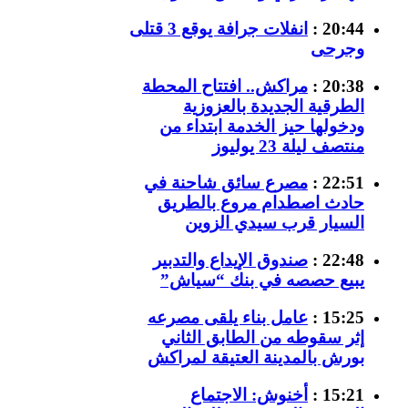
20:44 :
انفلات جرافة يوقع 3 قتلى
وجرحى
20:38 :
مراكش.. افتتاح المحطة
الطرقية الجديدة بالعزوزية
ودخولها حيز الخدمة ابتداء من
منتصف ليلة 23 يوليوز
22:51 :
مصرع سائق شاحنة في
حادث اصطدام مروع بالطريق
السيار قرب سيدي الزوين
22:48 :
صندوق الإيداع والتدبير
يبيع حصصه في بنك “سياش”
15:25 :
عامل بناء يلقى مصرعه
إثر سقوطه من الطابق الثاني
بورش بالمدينة العتيقة لمراكش
15:21 :
أخنوش: الاجتماع