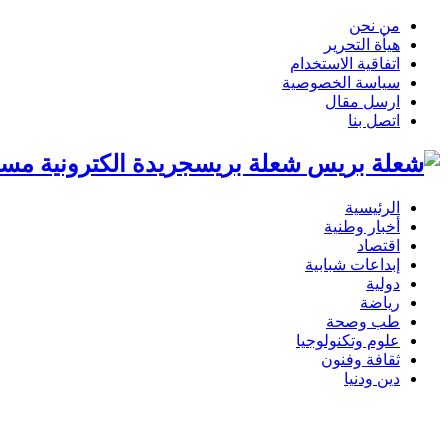
من نحن
هيأة التحرير
اتفاقية الاستخدام
سياسة الخصوصية
ارسل مقال
اتصل بنا
شعلة بريسجريدة الكترونية مست
الرئيسية
أخبار وطنية
اقتصاد
إبداعات شبابية
دولية
رياضة
طب وصحة
علوم وتكنولوجيا
ثقافة وفنون
دين ودنيا