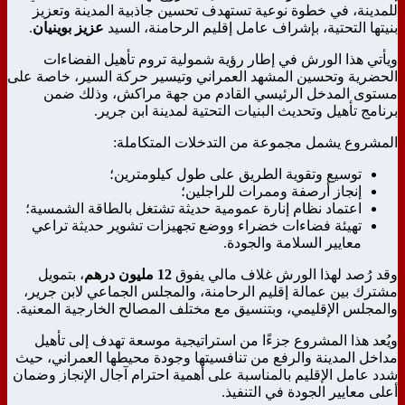
للمدينة، في خطوة نوعية تستهدف تحسين جاذبية المدينة وتعزيز
بنيتها التحتية، بإشراف عامل إقليم الرحامنة، السيد
عزيز بوينيان
.
ويأتي هذا الورش في إطار رؤية شمولية تروم تأهيل الفضاءات
الحضرية وتحسين المشهد العمراني وتيسير حركة السير، خاصة على
مستوى المدخل الرئيسي القادم من جهة مراكش، وذلك ضمن
برنامج تأهيل وتحديث البنيات التحتية لمدينة ابن جرير.
المشروع يشمل مجموعة من التدخلات المتكاملة:
توسيع وتقوية الطريق على طول كيلومترين؛
إنجاز أرصفة وممرات للراجلين؛
اعتماد نظام إنارة عمومية حديثة تشتغل بالطاقة الشمسية؛
تهيئة فضاءات خضراء ووضع تجهيزات تشوير حديثة تراعي
معايير السلامة والجودة.
وقد رُصد لهذا الورش غلاف مالي يفوق
12 مليون درهم
، بتمويل
مشترك بين عمالة إقليم الرحامنة، والمجلس الجماعي لابن جرير،
والمجلس الإقليمي، وبتنسيق مع مختلف المصالح الخارجية المعنية.
ويُعد هذا المشروع جزءًا من استراتيجية موسعة تهدف إلى تأهيل
مداخل المدينة والرفع من تنافسيتها وجودة محيطها العمراني، حيث
شدد عامل الإقليم بالمناسبة على أهمية احترام آجال الإنجاز وضمان
أعلى معايير الجودة في التنفيذ.