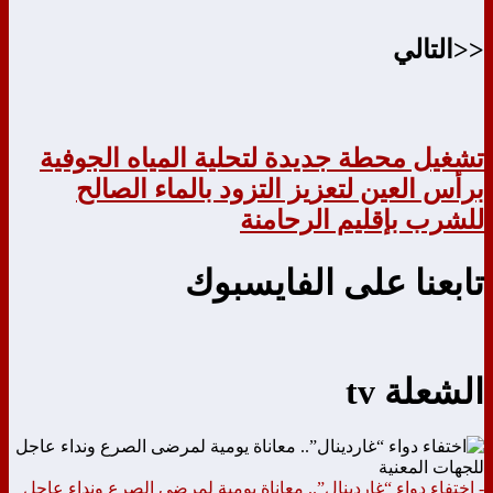
<<التالي
تشغيل محطة جديدة لتحلية المياه الجوفية
برأس العين لتعزيز التزود بالماء الصالح
للشرب بإقليم الرحامنة
تابعنا على الفايسبوك
الشعلة tv
- اختفاء دواء “غاردينال”.. معاناة يومية لمرضى الصرع ونداء عاجل