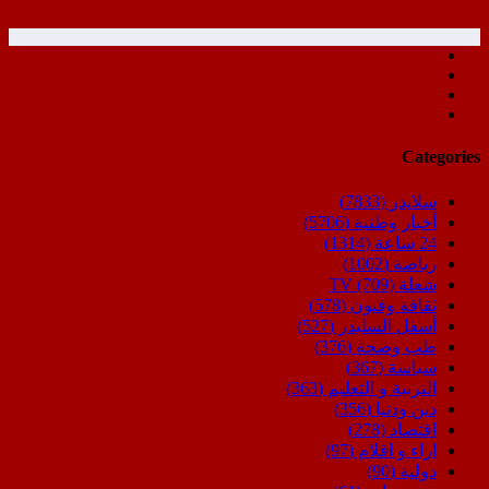
Categories
سلايدر
(7833)
أخبار وطنية
(5706)
24 ساعة
(1314)
رياضة
(1002)
شعلة TV
(709)
ثقافة وفنون
(578)
أسفل السليدر
(527)
طب وصحة
(376)
سياسة
(367)
التربية و التعليم
(363)
دين ودنيا
(356)
اقتصاد
(278)
اراء و اقلام
(97)
دولية
(90)