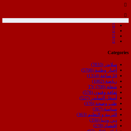
Categories
سلايدر
(7833)
أخبار وطنية
(5706)
24 ساعة
(1314)
رياضة
(1002)
شعلة TV
(709)
ثقافة وفنون
(578)
أسفل السليدر
(527)
طب وصحة
(376)
سياسة
(367)
التربية و التعليم
(363)
دين ودنيا
(356)
اقتصاد
(278)