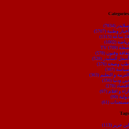
Categories
سلايدر
(7834)
أخبار وطنية
(5707)
24 ساعة
(1315)
رياضة
(1002)
شعلة TV
(709)
ثقافة وفنون
(578)
أسفل السليدر
(528)
طب وصحة
(376)
سياسة
(367)
التربية و التعليم
(363)
دين ودنيا
(356)
اقتصاد
(278)
اراء و اقلام
(97)
دولية
(90)
مستجدات
(61)
Tags
ابن جرير
(113)