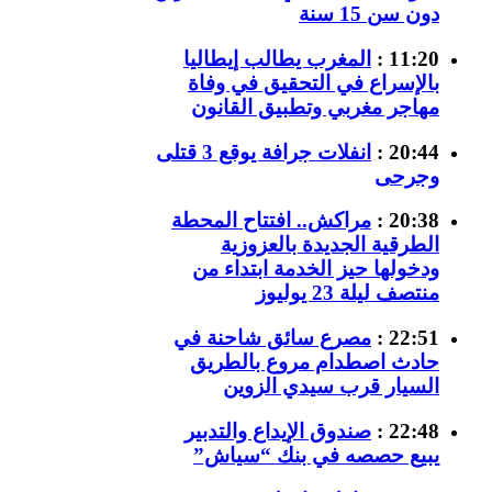
دون سن 15 سنة
11:20 :
المغرب يطالب إيطاليا
بالإسراع في التحقيق في وفاة
مهاجر مغربي وتطبيق القانون
20:44 :
انفلات جرافة يوقع 3 قتلى
وجرحى
20:38 :
مراكش.. افتتاح المحطة
الطرقية الجديدة بالعزوزية
ودخولها حيز الخدمة ابتداء من
منتصف ليلة 23 يوليوز
22:51 :
مصرع سائق شاحنة في
حادث اصطدام مروع بالطريق
السيار قرب سيدي الزوين
22:48 :
صندوق الإيداع والتدبير
يبيع حصصه في بنك “سياش”