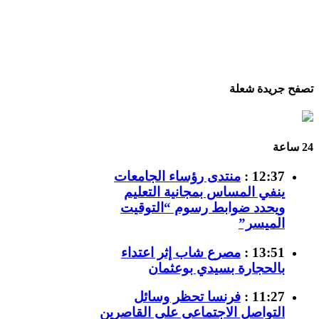
تصفح جريدة شعلة
24 ساعة
12:37 :
منتدى رؤساء الجامعات
ينفي المساس بمجانية التعليم
ويحدد ضوابط رسوم “التوقيت
الميسر”
13:51 :
مصرع شاب إثر اعتداء
بالحجارة بسيدي بوعثمان
11:27 :
فرنسا تحظر وسائل
التواصل الاجتماعي على القاصرين