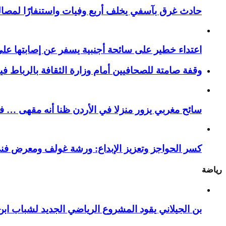
حادث غرق بآسفي يخلف أربع وفيات واستنفارًا لمصالح 
اعتداء خطير على سائحة أجنبية يسفر عن إصابتها ع
وقفة صامتة للصحافيين أمام وزارة الثقافة بالرباط ف
سائح مغربي يزور منزلا في الأردن ظنا أنه مقهى … فيست
كسر الحواجز وتعزيز الإبداع: ورشة غولف ومعرض فن
رياضة
بن الجيلاني يقود المشروع الرياضي الجديد لشباب ابن