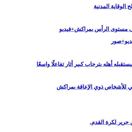
الوقاية المدنية
لى مستوى الرأس بمراكش+فيديو
يديو+صور
قبله أهله بترحاب كبير أثار تفاعلًا واسعًا
ي للأشخاص ذوي الإعاقة بمراكش
 جرير لكرة القدم.