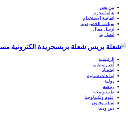
من نحن
هيأة التحرير
اتفاقية الاستخدام
سياسة الخصوصية
ارسل مقال
اتصل بنا
شعلة بريسجريدة الكترونية مست
الرئيسية
أخبار وطنية
اقتصاد
إبداعات شبابية
دولية
رياضة
طب وصحة
علوم وتكنولوجيا
ثقافة وفنون
دين ودنيا