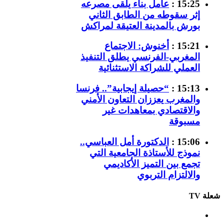
15:25 :
عامل بناء يلقى مصرعه
إثر سقوطه من الطابق الثاني
بورش بالمدينة العتيقة لمراكش
15:21 :
أخنوش: الاجتماع
المغربي-الفرنسي يطلق التنفيذ
العملي للشراكة الاستثنائية
15:13 :
“حصيلة إيجابية”.. فرنسا
والمغرب يعززان التعاون الأمني
والاقتصادي بمعاهدات غير
مسبوقة
15:06 :
الدكتورة أمل العباسي..
نموذج للأستاذة الجامعية التي
تجمع بين التميز الأكاديمي
والالتزام التربوي
شعلة TV