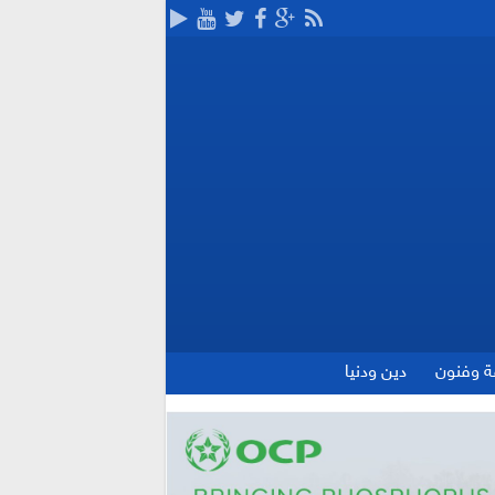
ة وفنون
دين ودنيا