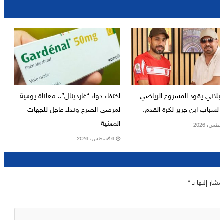
يلاني يقود المشروع الرياضي
اختفاء دواء “غاردينال”.. معاناة يومية
لشباب ابن جرير لكرة القدم.
لمرضى الصرع ونداء عاجل للجهات
المعنية
6 أغسطس، 2026
شار إليها بـ
*