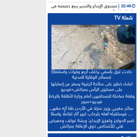
صندوق الإيداع والتدبير يبيع حصصه في
22:48 :
بنك “سياش”
شعلة TV
عامل بناء يلقى مصرعه إثر سقوطه من
15:25 :
الطابق الثاني بورش بالمدينة العتيقة لمراكش
أخنوش: الاجتماع المغربي-الفرنسي يطلق
15:21 :
التنفيذ العملي للشراكة الاستثنائية
“حصيلة إيجابية”.. فرنسا والمغرب يعززان
15:13 :
التعاون الأمني والاقتصادي بمعاهدات غير مسبوقة
الدكتورة أمل العباسي.. نموذج للأستاذة
15:06 :
الجامعية التي تجمع بين التميز الأكاديمي والالتزام
حادث غرق بآسفي يخلف أربع وفيات واستنفارًا
التربوي
لمصالح الوقاية المدنية
بعد إجراء الاستدراكية.. الإعلان عن النتائج
12:16 :
اعتداء خطير على سائحة أجنبية يسفر عن إصابتها
النهائية للبكالوريا ونسبة النجاح تتجاوز 81 في المائة
على مستوى الرأس بمراكش+فيديو
وقفة صامتة للصحافيين أمام وزارة الثقافة بالرباط
فيديو+صور
سائح مغربي يزور منزلا في الأردن ظنا أنه مقهى
… فيستقبله أهله بترحاب كبير أثار تفاعلًا واسعًا
كسر الحواجز وتعزيز الإبداع: ورشة غولف ومعرض
فني للأشخاص ذوي الإعاقة بمراكش