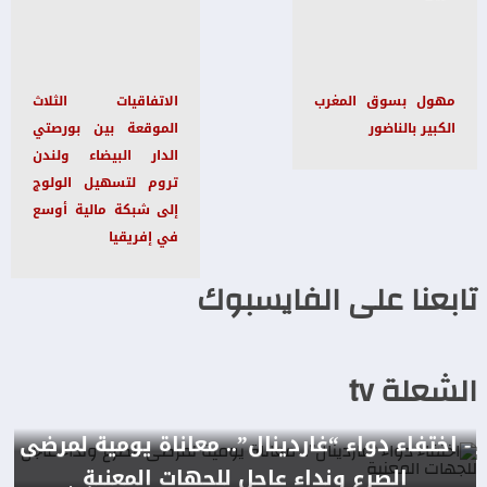
مهول بسوق المغرب
الاتفاقيات الثلاث
الكبير بالناضور
الموقعة بين بورصتي
الدار البيضاء ولندن
تروم لتسهيل الولوج
إلى شبكة مالية أوسع
في إفريقيا
تابعنا على الفايسبوك
الشعلة tv
- اختفاء دواء “غاردينال”.. معاناة يومية لمرضى
الصرع ونداء عاجل للجهات المعنية