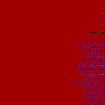
Categories
سلايدر
(7834)
أخبار وطنية
(5707)
24 ساعة
(1315)
رياضة
(1002)
شعلة TV
(709)
ثقافة وفنون
(578)
أسفل السليدر
(528)
طب وصحة
(376)
سياسة
(367)
التربية و التعليم
(363)
دين ودنيا
(356)
اقتصاد
(278)
اراء و اقلام
(97)
دولية
(90)
مستجدات
(61)