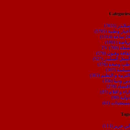
Categories
سلايدر
(7831)
أخبار وطنية
(5705)
24 ساعة
(1314)
رياضة
(1001)
شعلة TV
(709)
ثقافة وفنون
(578)
أسفل السليدر
(527)
طب وصحة
(376)
سياسة
(367)
التربية و التعليم
(363)
دين ودنيا
(356)
اقتصاد
(278)
اراء و اقلام
(97)
دولية
(90)
مستجدات
(61)
Tags
ابن جرير
(113)