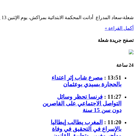
شعلة-سعاد المدراع أدانت المحكمة الابتدائية بمراكش، يوم الإثنين 13 يناير 2025، سعيد أيت مه...
أكمل القراءة »
تصفح جريدة شعلة
24 ساعة
13:51 :
مصرع شاب إثر اعتداء
بالحجارة بسيدي بوعثمان
11:27 :
فرنسا تحظر وسائل
التواصل الاجتماعي على القاصرين
دون سن 15 سنة
11:20 :
المغرب يطالب إيطاليا
بالإسراع في التحقيق في وفاة
مهاجر مغربي وتطبيق القانون