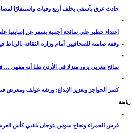
حادث غرق بآسفي يخلف أربع وفيات واستنفارًا لمصالح 
اعتداء خطير على سائحة أجنبية يسفر عن إصابتها ع
وقفة صامتة للصحافيين أمام وزارة الثقافة بالرباط ف
سائح مغربي يزور منزلا في الأردن ظنا أنه مقهى … فيست
كسر الحواجز وتعزيز الإبداع: ورشة غولف ومعرض فن
رياضة
فرس الحمراء ونجاح سوس يتوجان بلقبي كأس العر