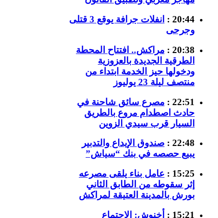
20:44 :
انفلات جرافة يوقع 3 قتلى
وجرحى
20:38 :
مراكش.. افتتاح المحطة
الطرقية الجديدة بالعزوزية
ودخولها حيز الخدمة ابتداء من
منتصف ليلة 23 يوليوز
22:51 :
مصرع سائق شاحنة في
حادث اصطدام مروع بالطريق
السيار قرب سيدي الزوين
22:48 :
صندوق الإيداع والتدبير
يبيع حصصه في بنك “سياش”
15:25 :
عامل بناء يلقى مصرعه
إثر سقوطه من الطابق الثاني
بورش بالمدينة العتيقة لمراكش
15:21 :
أخنوش: الاجتماع