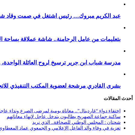
عبد الكريم مبروك… رئيس اشتغل في صمت وقاد شباب 
بتعليمات من عامل الرحامنة.. شاشة عملاقة بساحة ال
​مدرسة شباب ابن جرير ترسيخ لروح العائلة الواحدة، 
بشرى القادري مرشحة لعضوية المكتب التنفيذي للات
أحدث المقالات
اختفاء دواء “غاردينال”.. معاناة يومية لمرضى الصرع ونداء عاج
ساكنة جماعة الصهريج يطالبون بتدخل عاجل لإنهاء معاناتهم
شحتان : المجلس الوطني للصحافة.. الذي نريد
تعزية في وفاء والد الفاعل الإعلامي و الجمعوي عماد المعطاوي