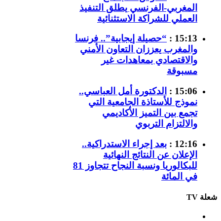
المغربي-الفرنسي يطلق التنفيذ
العملي للشراكة الاستثنائية
15:13 :
“حصيلة إيجابية”.. فرنسا
والمغرب يعززان التعاون الأمني
والاقتصادي بمعاهدات غير
مسبوقة
15:06 :
الدكتورة أمل العباسي..
نموذج للأستاذة الجامعية التي
تجمع بين التميز الأكاديمي
والالتزام التربوي
12:16 :
بعد إجراء الاستدراكية..
الإعلان عن النتائج النهائية
للبكالوريا ونسبة النجاح تتجاوز 81
في المائة
شعلة TV