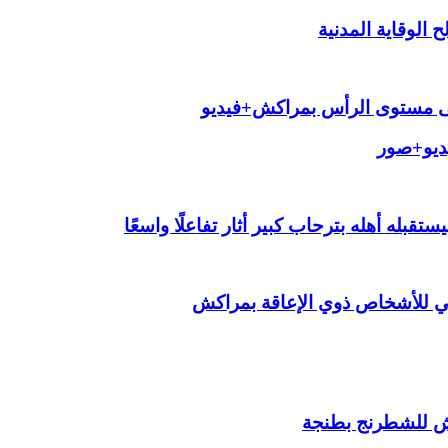
الوقاية المدنية
لى مستوى الرأس بمراكش+فيديو
يديو+صور
قبله أهله بترحاب كبير أثار تفاعلًا واسعًا
ي للأشخاص ذوي الإعاقة بمراكش
ش للشطرنج بطنجة