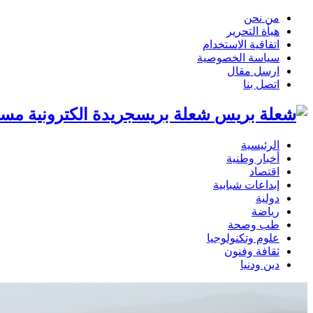
من نحن
هيأة التحرير
اتفاقية الاستخدام
سياسة الخصوصية
ارسل مقال
اتصل بنا
شعلة بريسجريدة الكترونية مست
الرئيسية
أخبار وطنية
اقتصاد
إبداعات شبابية
دولية
رياضة
طب وصحة
علوم وتكنولوجيا
ثقافة وفنون
دين ودنيا