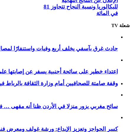
الإعلان عن النتائج النهائية
للبكالوريا ونسبة النجاح تتجاوز 81
في المائة
شعلة TV
حادث غرق بآسفي يخلف أربع وفيات واستنفارًا لمصالح 
اعتداء خطير على سائحة أجنبية يسفر عن إصابتها ع
وقفة صامتة للصحافيين أمام وزارة الثقافة بالرباط ف
سائح مغربي يزور منزلا في الأردن ظنا أنه مقهى … فيست
كسر الحواجز وتعزيز الإبداع: ورشة غولف ومعرض فن