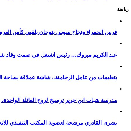
رياضة
فرس الحمراء ونجاح سوس يتوجان بلقبي كأس العر
عبد الكريم مبروك… رئيس اشتغل في صمت وقاد شباب 
بتعليمات من عامل الرحامنة.. شاشة عملاقة بساحة ال
​مدرسة شباب ابن جرير ترسيخ لروح العائلة الواحدة، 
بشرى القادري مرشحة لعضوية المكتب التنفيذي للات