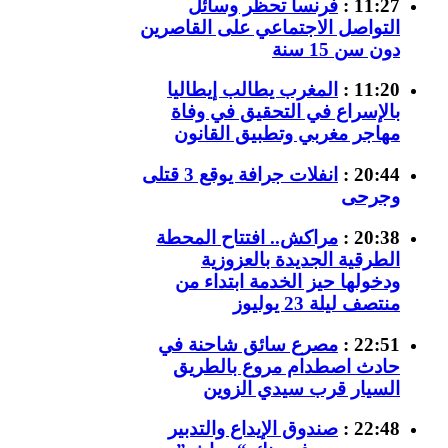
11:27 :
فرنسا تحظر وسائل
التواصل الاجتماعي على القاصرين
دون سن 15 سنة
11:20 :
المغرب يطالب إيطاليا
بالإسراع في التحقيق في وفاة
مهاجر مغربي وتطبيق القانون
20:44 :
انفلات جرافة يوقع 3 قتلى
وجرحى
20:38 :
مراكش.. افتتاح المحطة
الطرقية الجديدة بالعزوزية
ودخولها حيز الخدمة ابتداء من
منتصف ليلة 23 يوليوز
22:51 :
مصرع سائق شاحنة في
حادث اصطدام مروع بالطريق
السيار قرب سيدي الزوين
22:48 :
صندوق الإيداع والتدبير