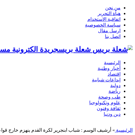
من نحن
هيأة التحرير
اتفاقية الاستخدام
سياسة الخصوصية
ارسل مقال
اتصل بنا
شعلة بريسجريدة الكترونية مست
الرئيسية
أخبار وطنية
اقتصاد
إبداعات شبابية
دولية
رياضة
طب وصحة
علوم وتكنولوجيا
ثقافة وفنون
دين ودنيا
الرئيسية
»
أرشيف الوسم : شباب ابنجرير لكرة القدم ينهزم خارج قواع