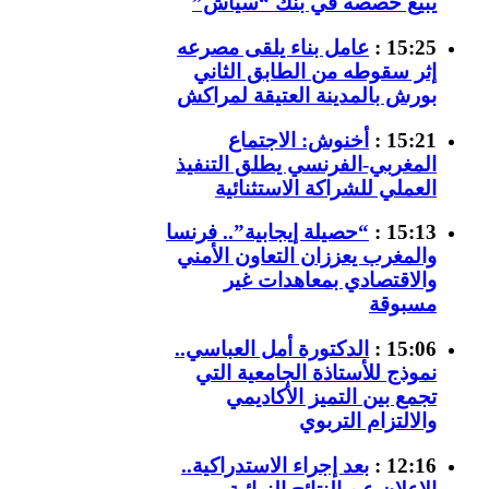
يبيع حصصه في بنك “سياش”
15:25 :
عامل بناء يلقى مصرعه
إثر سقوطه من الطابق الثاني
بورش بالمدينة العتيقة لمراكش
15:21 :
أخنوش: الاجتماع
المغربي-الفرنسي يطلق التنفيذ
العملي للشراكة الاستثنائية
15:13 :
“حصيلة إيجابية”.. فرنسا
والمغرب يعززان التعاون الأمني
والاقتصادي بمعاهدات غير
مسبوقة
15:06 :
الدكتورة أمل العباسي..
نموذج للأستاذة الجامعية التي
تجمع بين التميز الأكاديمي
والالتزام التربوي
12:16 :
بعد إجراء الاستدراكية..