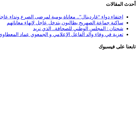
أحدث المقالات
اختفاء دواء “غاردينال”.. معاناة يومية لمرضى الصرع ونداء عاج
ساكنة جماعة الصهريج يطالبون بتدخل عاجل لإنهاء معاناتهم
شحتان : المجلس الوطني للصحافة.. الذي نريد
تعزية في وفاء والد الفاعل الإعلامي و الجمعوي عماد المعطاوي
تابعنا على فيسبوك