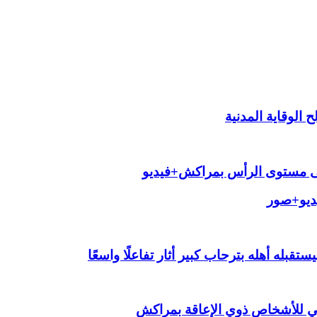
الوقاية المدنية
لى مستوى الرأس بمراكش+فيديو
يديو+صور
قبله أهله بترحاب كبير أثار تفاعلًا واسعًا
ي للأشخاص ذوي الإعاقة بمراكش