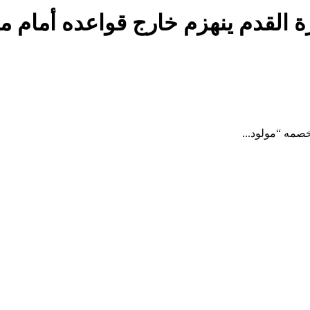
 القدم ينهزم خارج قواعده أمام م
صمه “مولود...