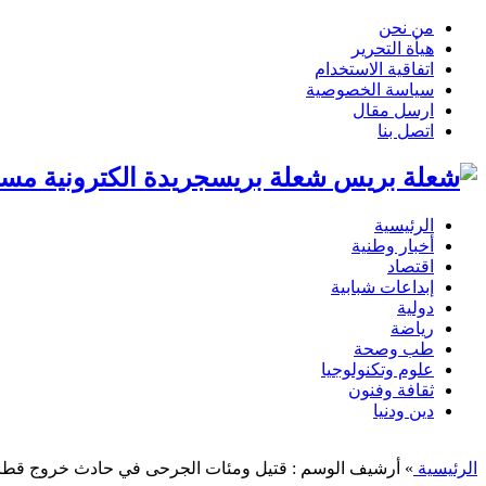
من نحن
هيأة التحرير
اتفاقية الاستخدام
سياسة الخصوصية
ارسل مقال
اتصل بنا
شعلة بريسجريدة الكترونية مست
الرئيسية
أخبار وطنية
اقتصاد
إبداعات شبابية
دولية
رياضة
طب وصحة
علوم وتكنولوجيا
ثقافة وفنون
دين ودنيا
الرئيسية
»
أرشيف الوسم : قتيل ومئات الجرحى في حادث خروج قطا