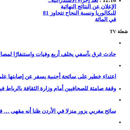
12:16 :
بعد إجراء الاستدراكية..
الإعلان عن النتائج النهائية
للبكالوريا ونسبة النجاح تتجاوز 81
في المائة
شعلة TV
حادث غرق بآسفي يخلف أربع وفيات واستنفارًا لمصالح 
اعتداء خطير على سائحة أجنبية يسفر عن إصابتها ع
وقفة صامتة للصحافيين أمام وزارة الثقافة بالرباط ف
سائح مغربي يزور منزلا في الأردن ظنا أنه مقهى … فيست