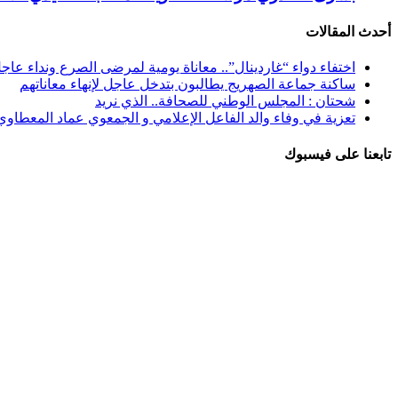
أحدث المقالات
اختفاء دواء “غاردينال”.. معاناة يومية لمرضى الصرع ونداء عاج
ساكنة جماعة الصهريج يطالبون بتدخل عاجل لإنهاء معاناتهم
شحتان : المجلس الوطني للصحافة.. الذي نريد
تعزية في وفاء والد الفاعل الإعلامي و الجمعوي عماد المعطاوي
تابعنا على فيسبوك