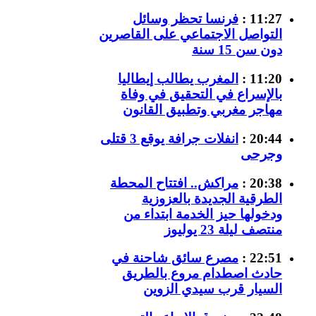
11:27 :
فرنسا تحظر وسائل
التواصل الاجتماعي على القاصرين
دون سن 15 سنة
11:20 :
المغرب يطالب إيطاليا
بالإسراع في التحقيق في وفاة
مهاجر مغربي وتطبيق القانون
20:44 :
انفلات جرافة يوقع 3 قتلى
وجرحى
20:38 :
مراكش.. افتتاح المحطة
الطرقية الجديدة بالعزوزية
ودخولها حيز الخدمة ابتداء من
منتصف ليلة 23 يوليوز
22:51 :
مصرع سائق شاحنة في
حادث اصطدام مروع بالطريق
السيار قرب سيدي الزوين