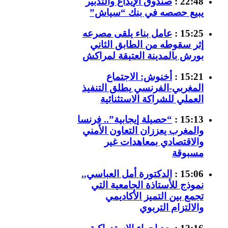
22:48 :
صندوق الإيداع والتدبير
يبيع حصصه في بنك “سياش”
15:25 :
عامل بناء يلقى مصرعه
إثر سقوطه من الطابق الثاني
بورش بالمدينة العتيقة لمراكش
15:21 :
أخنوش: الاجتماع
المغربي-الفرنسي يطلق التنفيذ
العملي للشراكة الاستثنائية
15:13 :
“حصيلة إيجابية”.. فرنسا
والمغرب يعززان التعاون الأمني
والاقتصادي بمعاهدات غير
مسبوقة
15:06 :
الدكتورة أمل العباسي..
نموذج للأستاذة الجامعية التي
تجمع بين التميز الأكاديمي
والالتزام التربوي