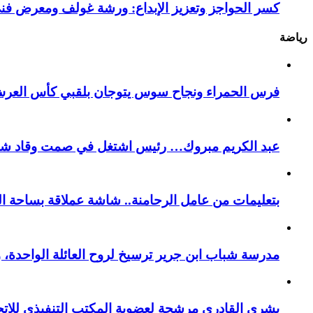
كسر الحواجز وتعزيز الإبداع: ورشة غولف ومعرض فن
رياضة
فرس الحمراء ونجاح سوس يتوجان بلقبي كأس العر
عبد الكريم مبروك… رئيس اشتغل في صمت وقاد شباب 
بتعليمات من عامل الرحامنة.. شاشة عملاقة بساحة ال
​مدرسة شباب ابن جرير ترسيخ لروح العائلة الواحدة، 
بشرى القادري مرشحة لعضوية المكتب التنفيذي للات