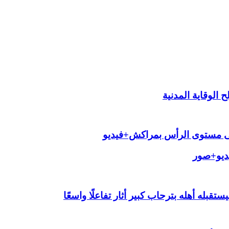
الوقاية المدنية
لى مستوى الرأس بمراكش+فيديو
يديو+صور
قبله أهله بترحاب كبير أثار تفاعلًا واسعًا