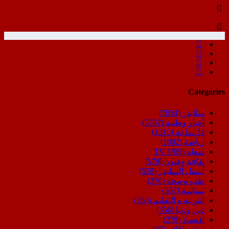
Categories
سلايدر
(7834)
أخبار وطنية
(5707)
24 ساعة
(1315)
رياضة
(1002)
شعلة TV
(709)
ثقافة وفنون
(578)
أسفل السليدر
(528)
طب وصحة
(376)
سياسة
(367)
التربية و التعليم
(363)
دين ودنيا
(356)
اقتصاد
(278)