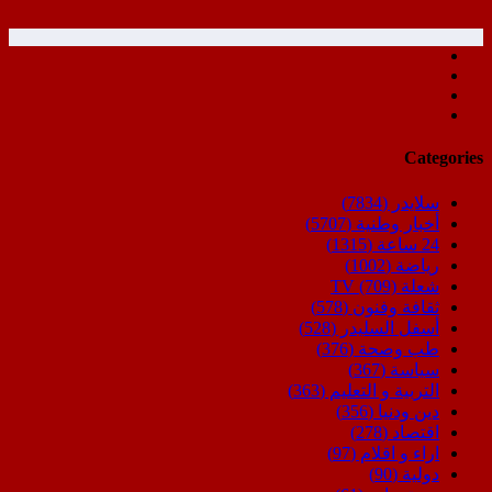
Categories
سلايدر
(7834)
أخبار وطنية
(5707)
24 ساعة
(1315)
رياضة
(1002)
شعلة TV
(709)
ثقافة وفنون
(578)
أسفل السليدر
(528)
طب وصحة
(376)
سياسة
(367)
التربية و التعليم
(363)
دين ودنيا
(356)
اقتصاد
(278)
اراء و اقلام
(97)
دولية
(90)