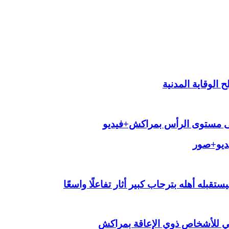
الوقاية المدنية
لى مستوى الرأس بمراكش+فيديو
يديو+صور
قبله أهله بترحاب كبير أثار تفاعلًا واسعًا
ي للأشخاص ذوي الإعاقة بمراكش