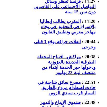
11:27 :
فرنسا تحظر وسائل
التواصل الاجتماعي على القاصرين
دون سن 15 سنة
11:20 :
المغرب يطالب إيطاليا
بالإسراع في التحقيق في وفاة
مهاجر مغربي وتطبيق القانون
20:44 :
انفلات جرافة يوقع 3 قتلى
وجرحى
20:38 :
مراكش.. افتتاح المحطة
الطرقية الجديدة بالعزوزية
ودخولها حيز الخدمة ابتداء من
منتصف ليلة 23 يوليوز
22:51 :
مصرع سائق شاحنة في
حادث اصطدام مروع بالطريق
السيار قرب سيدي الزوين
22:48 :
صندوق الإيداع والتدبير