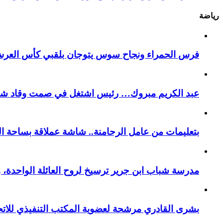
رياضة
فرس الحمراء ونجاح سوس يتوجان بلقبي كأس العر
عبد الكريم مبروك… رئيس اشتغل في صمت وقاد شباب 
بتعليمات من عامل الرحامنة.. شاشة عملاقة بساحة ال
​مدرسة شباب ابن جرير ترسيخ لروح العائلة الواحدة، 
بشرى القادري مرشحة لعضوية المكتب التنفيذي للات