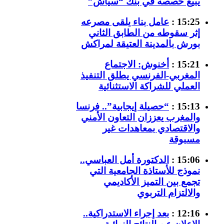
يبيع حصصه في بنك “سياش”
15:25 :
عامل بناء يلقى مصرعه
إثر سقوطه من الطابق الثاني
بورش بالمدينة العتيقة لمراكش
15:21 :
أخنوش: الاجتماع
المغربي-الفرنسي يطلق التنفيذ
العملي للشراكة الاستثنائية
15:13 :
“حصيلة إيجابية”.. فرنسا
والمغرب يعززان التعاون الأمني
والاقتصادي بمعاهدات غير
مسبوقة
15:06 :
الدكتورة أمل العباسي..
نموذج للأستاذة الجامعية التي
تجمع بين التميز الأكاديمي
والالتزام التربوي
12:16 :
بعد إجراء الاستدراكية..