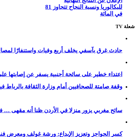
الإعلان عن النتائج النهائية
للبكالوريا ونسبة النجاح تتجاوز 81
في المائة
شعلة TV
حادث غرق بآسفي يخلف أربع وفيات واستنفارًا لمصالح 
اعتداء خطير على سائحة أجنبية يسفر عن إصابتها ع
وقفة صامتة للصحافيين أمام وزارة الثقافة بالرباط ف
سائح مغربي يزور منزلا في الأردن ظنا أنه مقهى … فيست
كسر الحواجز وتعزيز الإبداع: ورشة غولف ومعرض فن