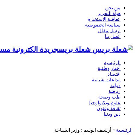
من نحن
هيأة التحرير
اتفاقية الاستخدام
سياسة الخصوصية
ارسل مقال
اتصل بنا
شعلة بريسجريدة الكترونية مست
الرئيسية
أخبار وطنية
اقتصاد
إبداعات شبابية
دولية
رياضة
طب وصحة
علوم وتكنولوجيا
ثقافة وفنون
دين ودنيا
الرئيسية
»
أرشيف الوسم : وزير السياحة