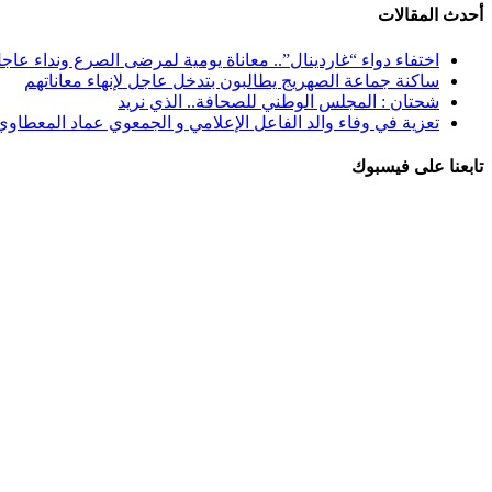
أحدث المقالات
اختفاء دواء “غاردينال”.. معاناة يومية لمرضى الصرع ونداء عاج
ساكنة جماعة الصهريج يطالبون بتدخل عاجل لإنهاء معاناتهم
شحتان : المجلس الوطني للصحافة.. الذي نريد
تعزية في وفاء والد الفاعل الإعلامي و الجمعوي عماد المعطاوي
تابعنا على فيسبوك