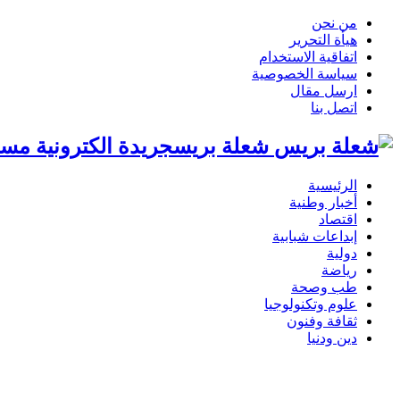
من نحن
هيأة التحرير
اتفاقية الاستخدام
سياسة الخصوصية
ارسل مقال
اتصل بنا
شعلة بريسجريدة الكترونية مست
الرئيسية
أخبار وطنية
اقتصاد
إبداعات شبابية
دولية
رياضة
طب وصحة
علوم وتكنولوجيا
ثقافة وفنون
دين ودنيا