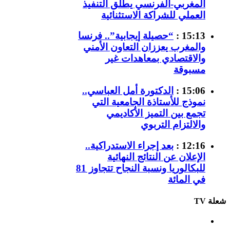
المغربي-الفرنسي يطلق التنفيذ
العملي للشراكة الاستثنائية
15:13 :
“حصيلة إيجابية”.. فرنسا
والمغرب يعززان التعاون الأمني
والاقتصادي بمعاهدات غير
مسبوقة
15:06 :
الدكتورة أمل العباسي..
نموذج للأستاذة الجامعية التي
تجمع بين التميز الأكاديمي
والالتزام التربوي
12:16 :
بعد إجراء الاستدراكية..
الإعلان عن النتائج النهائية
للبكالوريا ونسبة النجاح تتجاوز 81
في المائة
شعلة TV