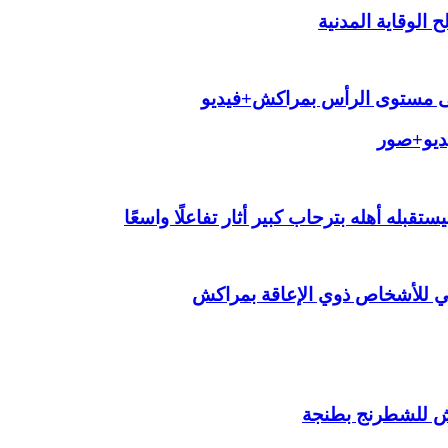
الوقاية المدنية
لى مستوى الرأس بمراكش+فيديو
يديو+صور
قبله أهله بترحاب كبير أثار تفاعلًا واسعًا
ي للأشخاص ذوي الإعاقة بمراكش
ش للشطرنج بطنجة