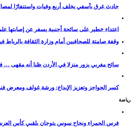
حادث غرق بآسفي يخلف أربع وفيات واستنفارًا لمصالح 
اعتداء خطير على سائحة أجنبية يسفر عن إصابتها ع
وقفة صامتة للصحافيين أمام وزارة الثقافة بالرباط ف
سائح مغربي يزور منزلا في الأردن ظنا أنه مقهى … فيست
كسر الحواجز وتعزيز الإبداع: ورشة غولف ومعرض فن
رياضة
فرس الحمراء ونجاح سوس يتوجان بلقبي كأس العر