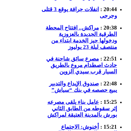
20:44 :
انفلات جرافة يوقع 3 قتلى
وجرحى
20:38 :
مراكش.. افتتاح المحطة
الطرقية الجديدة بالعزوزية
ودخولها حيز الخدمة ابتداء من
منتصف ليلة 23 يوليوز
22:51 :
مصرع سائق شاحنة في
حادث اصطدام مروع بالطريق
السيار قرب سيدي الزوين
22:48 :
صندوق الإيداع والتدبير
يبيع حصصه في بنك “سياش”
15:25 :
عامل بناء يلقى مصرعه
إثر سقوطه من الطابق الثاني
بورش بالمدينة العتيقة لمراكش
15:21 :
أخنوش: الاجتماع