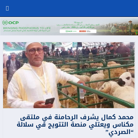
محمد كمال يشرف الرحامنة في ملتقى
مكناس ويعتلي منصة التتويج في سلالة
“الصردي”