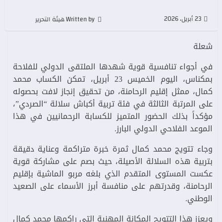
23 أبريل، 2026
Written by هيئة التحرير
شعلة
في أجواء تنافسية قوية شهدها الملتقى الدولي للفلاحة
بمكناس، اليوم الخميس 23 أبريل، تمكن الكساب محمد
كمال، ممثل إقليم الرحامنة، من تحقيق إنجاز لافت بحصوله
على المرتبة الثالثة في فئة تربية أكباش سلالة “الصردي”،
مؤكداً بذلك الحضور المتميز للكسابة الرحمانيين في هذا
الموعد الفلاحي الدولي البارز.
وجاء تتويج محمد كمال ثمرة خبرة متراكمة وعناية دقيقة
بتربية هذه السلالة الأصيلة، حيث بصم على مشاركة قوية
عكست المستوى المتقدم الذي بلغه مربو الماشية بإقليم
الرحامنة، وقدرتهم على منافسة أبرز الأسماء على الصعيد
الوطني.
ويعزز هذا التتويج المكانة المهنية التي راكمها محمد كمال