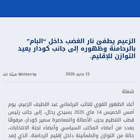
الزعيم يطفئ نار الغضب داخل “البام”
بالرحامنة وظهوره إلى جانب كودار يعيد
التوازن للإقليم.
15 مايو، 2026
Written by هيئة التحرير
شعلة
أعاد الظهور القوي للنائب البرلماني عبد اللطيف الزعيم، يوم
أمس الخميس 14 ماي 2026 بسيدي رحال، إلى جانب رئيس
قطب التنظيم بحزب الأصالة والمعاصرة سمير كودار، مرفوقًا
بعدد من أعضاء المكتب السياسي وأعضاء لجنة الانتخابات،
حالة من التوازن والطمأنينة داخل إقليم الرحامنة، الذي يُعد