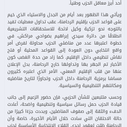
أحد أبرز معاقل الحزب وطنياً.
ويأتي هذا الظهور بعد أيام من الجدل والاستياء الذي خيم
على قواعد الحزب بإقليم الرحامنة، عقب تداول معطيات تفيد
بالتوجه نحو تزكية وكيل لائحة للاستحقاقات التشريعية
انطلاقًا من دائرة سيدي إبراهيم بضواحي مراكش، في
خطوة اعتبرها عدد من مناضلي الحزب محاولة لفرض أمر
واقع انتخابي دون العودة إلى القواعد المحلية أو فتح
نقاش تنظيمي داخل الإقليم. كما زاد من حدة الغضب كون
الأخبار تم الجهر بها وتداولها خارج الرحامنة، بدل الإعلان
عنها من قلب الإقليم المعني، الأمر الذي اعتبره كثيرون
مساسًا برمزية الرحامنة داخل الحزب وتجاوزًا لتاريخ مناضليه
ومكانتهم التنظيمية والسياسية.
وحسب متتبعين للشأن الحزبي، فإن حضور الزعيم إلى جانب
قيادة الحزب حمل رسائل سياسية وتنظيمية واضحة، أعادت
الدفء والثقة إلى صفوف المناضلين، وبددت جزءًا كبيرًا من
حالة الاحتقان التي سادت خلال الأيام الأخيرة، خاصة وأن
الرحامنة ظلت لعقود إحدى القلاع الانتخابية الأساسية لحزب