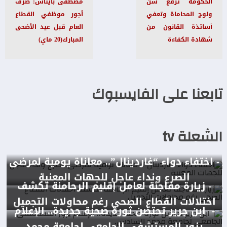
الحكومة ترفع سن
مصطفى بايتاس: صرف
ولوج المحاماة وتعفي
أجور موظفي القطاع
أساتذة القانون من
العام قبل عيد الأضحى
شهادة الكفاءة
المبارك(20 ماي)
تابعنا على الفايسبوك
الشعلة tv
- اختفاء دواء “غاردينال”.. معاناة يومية لمرضى
الصرع ونداء عاجل للجهات المعنية
- زيارة مفاجئة لعامل إقليم الرحامنة تكشف
اختلالات القطاع الصحي رغم محاولات التجميل
- ابن جرير تحتضن ثورة صحية جديدة.. الإعلام
يزور المستشفى الجامعي لجامعة محمد