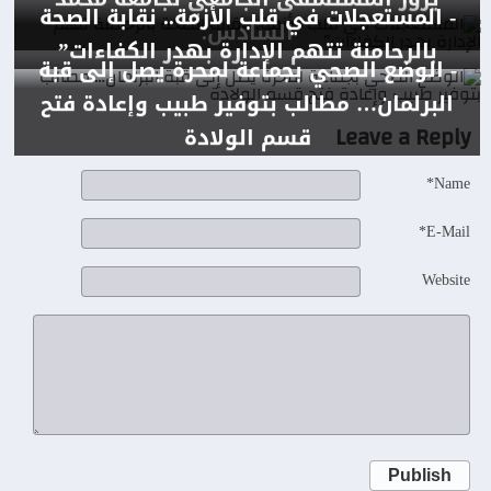
- المستعجلات في قلب الأزمة.. نقابة الصحة
السادس.
بالرحامنة تتهم الإدارة بهدر الكفاءات”
- الوضع الصحي بجماعة لمحرة يصل إلى قبة
البرلمان… مطالب بتوفير طبيب وإعادة فتح
Leave a Reply
قسم الولادة
Name*
E-Mail*
Website
Publish