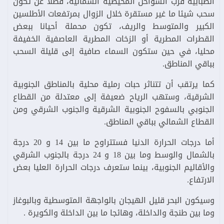
الضبابية قرب السواحل المحيطية الشمالية، فضلا عن تكون
سحب شيئا ما غير مستقرة خلال الزوال بمرتفعات الأطلسين
الكبير والمتوسط والريف، تكون محملة أحيانا ببعض
القطرات المطرية أو الزخات المطرية العاصفية الخفيفة
محليا، في حين ستكون السماء صافية إلى قليلة السحب
بباقي المناطق.
كما يرتقب أن تتناثر حبات رملية محلية بالمناطق الجنوبية
الشرقية، وستهب الرياح ضعيفة إلى معتدلة من القطاع
الجنوبي بالسفوح الجنوبية الشرقية والجنوب الشرقي ومن
القطاع الشمالي بباقي المناطق.
أما درجات الحرارة الدنيا فستتراوح ما بين 14 و 20 درجة
بالشمال والوسط وما بين 18 و 24 درجة بالجنوب الشرقي
والأقاليم الجنوبية، بينما ستعرف درجات الحرارة العليا بعض
الارتفاع.
وسيكون البحر قليل الهيجان بالواجهة المتوسطية وبالبوغاز
وما بين طنجة والداخلة، وهائجا ما بين الداخلة والكويرة .