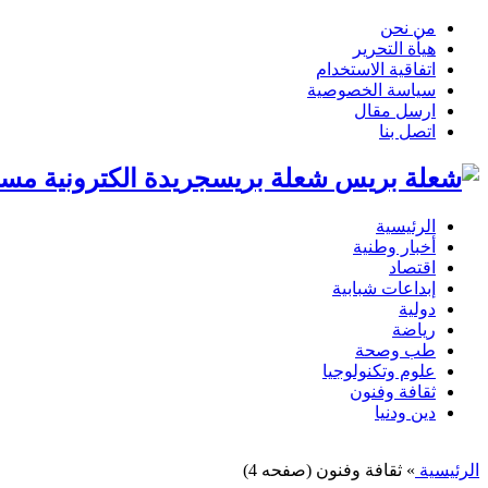
من نحن
هيأة التحرير
اتفاقية الاستخدام
سياسة الخصوصية
ارسل مقال
اتصل بنا
شعلة بريسجريدة الكترونية مست
الرئيسية
أخبار وطنية
اقتصاد
إبداعات شبابية
دولية
رياضة
طب وصحة
علوم وتكنولوجيا
ثقافة وفنون
دين ودنيا
الرئيسية
»
ثقافة وفنون
(صفحه 4)