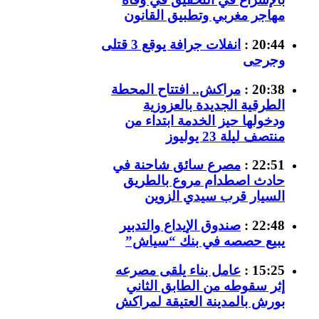
مهاجر مغربي وتطبيق القانون
20:44 :
انفلات جرافة يوقع 3 قتلى
وجرحى
20:38 :
مراكش.. افتتاح المحطة
الطرقية الجديدة بالعزوزية
ودخولها حيز الخدمة ابتداء من
منتصف ليلة 23 يوليوز
22:51 :
مصرع سائق شاحنة في
حادث اصطدام مروع بالطريق
السيار قرب سيدي الزوين
22:48 :
صندوق الإيداع والتدبير
يبيع حصصه في بنك “سياش”
15:25 :
عامل بناء يلقى مصرعه
إثر سقوطه من الطابق الثاني
بورش بالمدينة العتيقة لمراكش