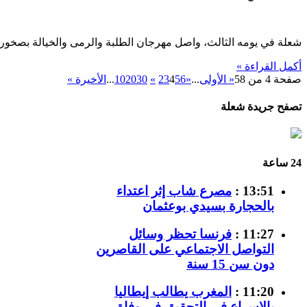
شعلة في يومه الثالث، واصل مهرجان الطلبة والرمى والخيالة بصخور
أكمل القراءة »
صفحة 4 من 58
« الأولى
...
«
6
5
4
3
2
»
30
20
10
...
الأخيرة »
تصفح جريدة شعلة
24 ساعة
13:51 :
مصرع شاب إثر اعتداء
بالحجارة بسيدي بوعثمان
11:27 :
فرنسا تحظر وسائل
التواصل الاجتماعي على القاصرين
دون سن 15 سنة
11:20 :
المغرب يطالب إيطاليا
بالإسراع في التحقيق في وفاة