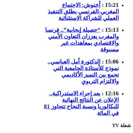
15:21 :
أخنوش: الاجتماع
المغربي-الفرنسي يطلق التنفيذ
العملي للشراكة الاستثنائية
15:13 :
“حصيلة إيجابية”.. فرنسا
والمغرب يعززان التعاون الأمني
والاقتصادي بمعاهدات غير
مسبوقة
15:06 :
الدكتورة أمل العباسي..
نموذج للأستاذة الجامعية التي
تجمع بين التميز الأكاديمي
والالتزام التربوي
12:16 :
بعد إجراء الاستدراكية..
الإعلان عن النتائج النهائية
للبكالوريا ونسبة النجاح تتجاوز 81
في المائة
شعلة TV