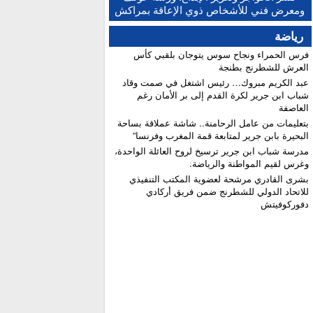
النهائية للبكالوريا ونسبة النجاح تتجاوز 81 في المائة
ومعرض فني للأشخاص ذوي الإعاقة بمراكش
رياضة
فرس الحمراء ونجاح سوس يتوجان بلقبي كأس
العرش للشطرنج بطنجة
عبد الكريم مبروك… رئيس اشتغل في صمت وقاد
شباب ابن جرير لكرة القدم إلى بر الأمان رغم
العاصفة
بتعليمات من عامل الرحامنة.. شاشة عملاقة بساحة
البحيرة بابن جرير لمتابعة قمة المغرب وفرنسا”
​مدرسة شباب ابن جرير ترسيخ لروح العائلة الواحدة،
وغرس لقيم المواطنة والرياضة.
بشرى القادري مرشحة لعضوية المكتب التنفيذي
للاتحاد الدولي للشطرنج ضمن فريق أركادي
دفوركوفيتش