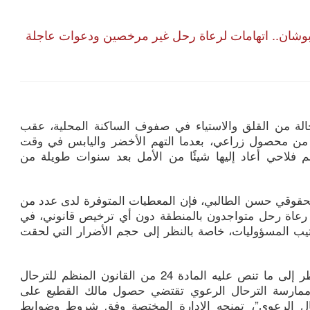
وشان.. اتهامات لرعاة رحل غير مرخصين ودعوات عاجلة
الة من القلق والاستياء في صفوف الساكنة المحلية، عقب
من محصول زراعي، بعدما التهم الأخضر واليابس في وقت
م فلاحي أعاد إليها شيئًا من الأمل بعد سنوات طويلة من
قوقي حسن الطالبي، فإن المعطيات المتوفرة لدى عدد من
 رعاة رحل متواجدون بالمنطقة دون أي ترخيص قانوني، في
 المسؤوليات، خاصة بالنظر إلى حجم الأضرار التي لحقت
وتكتسي هذه الواقعة أهمية خاصة بالنظر إلى ما تنص عليه المادة 24 من القانون المنظم للترحال
ممارسة الترحال الرعوي تقتضي حصول مالك القطيع على
الرعوي”، تمنحه الإدارة المختصة وفق شروط وضوابط