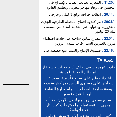
المغرب يطالب إيطاليا بالإسراع في
11:20 :
التحقيق في وفاة مهاجر مغربي وتطبيق القانون
انفلات جرافة يوقع 3 قتلى وجرحى
20:44 :
مراكش.. افتتاح المحطة الطرقية الجديدة
20:38 :
بالعزوزية ودخولها حيز الخدمة ابتداء من منتصف
ليلة 23 يوليوز
مصرع سائق شاحنة في حادث اصطدام
22:51 :
مروع بالطريق السيار قرب سيدي الزوين
صندوق الإيداع والتدبير يبيع حصصه في
22:48 :
بنك “سياش”
شعلة TV
عامل بناء يلقى مصرعه إثر سقوطه من
15:25 :
حادث غرق بآسفي يخلف أربع وفيات واستنفارًا
الطابق الثاني بورش بالمدينة العتيقة لمراكش
لمصالح الوقاية المدنية
أخنوش: الاجتماع المغربي-الفرنسي يطلق
15:21 :
اعتداء خطير على سائحة أجنبية يسفر عن
التنفيذ العملي للشراكة الاستثنائية
إصابتها على مستوى الرأس بمراكش+فيديو
“حصيلة إيجابية”.. فرنسا والمغرب يعززان
15:13 :
وقفة صامتة للصحافيين أمام وزارة الثقافة
التعاون الأمني والاقتصادي بمعاهدات غير مسبوقة
بالرباط فيديو+صور
الدكتورة أمل العباسي.. نموذج للأستاذة
15:06 :
سائح مغربي يزور منزلا في الأردن ظنا أنه
الجامعية التي تجمع بين التميز الأكاديمي والالتزام
مقهى … فيستقبله أهله بترحاب كبير أثار
التربوي
تفاعلًا واسعًا
بعد إجراء الاستدراكية.. الإعلان عن النتائج
12:16 :
كسر الحواجز وتعزيز الإبداع: ورشة غولف