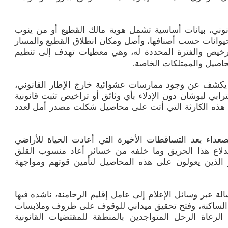
وني، بيانات أساسية تشمل هوية مالك القطيع أو من ينوب
للحيوانات حسب أصنافها، وأصل ومكان انطلاق القطيع والمسار
لترخيص والفترة المحددة له، وهي معطيات تهدف إلى تنظيم
حاصيل والممتلكات الخاصة.
يكشف عن وجود ممارسات عشوائية خارج الإطار القانوني،
ابي لبوشان دون الإدلاء بأي وثائق أو تراخيص تثبت قانونية
هذه الكارثة التي أتت على محاصيل شكلت مصدر أمل لعدد
عداء بعد التساقطات الأخيرة التي أعادت الحياة للأراضي
دلاع هذا الحريق وما خلفه من خسائر أعاد منسوب القلق
الذين يعولون على هذه المحاصيل لتأمين قوتهم ومواجهة
ة عبر وسائل الإعلام إلى عامل إقليم الرحامنة، ناشده فيها
الساكنة، وفتح تحقيق ميداني للوقوف على ظروف وملابسات
رعاة الرحل المتواجدين بالمنطقة للمقتضيات القانونية