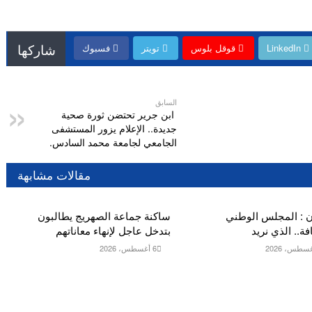
شاركها
LinkedIn
قوقل بلوس
تويتر
فسبوك
السابق
ابن جرير تحتضن ثورة صحية
جديدة.. الإعلام يزور المستشفى
الجامعي لجامعة محمد السادس.
مقالات مشابهة
 : المجلس الوطني
ساكنة جماعة الصهريج يطالبون
ة.. الذي نريد
بتدخل عاجل لإنهاء معاناتهم
6 أغسطس، 2026