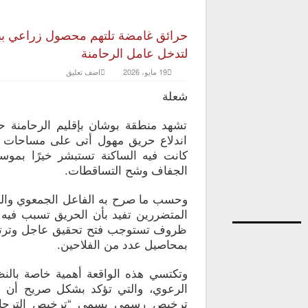
حرائق غامضة تلتهم محصول زراعي بب
لتدخل عامل الرحامنة
19 مايو، 2026
اضف تعليق
شعلة
تشهد منطقة بوشان بإقليم الرحامنة ح
اندلاع حريق مهول أتى على مساحات 
كانت فيه الساكنة تستبشر خيرًا بموس
الجفاف وشح التساقطات.
وحسب ما صرح به الفاعل الجمعوي والح
المتضررين تفيد بأن الحريق تسبب فيه
ظروف تستوجب فتح تحقيق عاجل وترتيب
بمحاصيل عدد من الفلاحين.
الرعوي، والتي تؤكد بشكل صريح أن 
ترخيص رسمي يسمى “ترخيص الترحال 