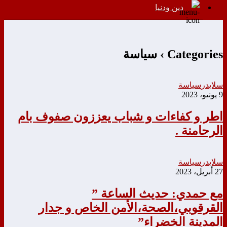
دين ودنيا
Categories ›
سياسة
سلايدر
سياسة
9 يونيو، 2023
اطر و كفاءات و شباب يعززون صفوف بام
الرحامنة .
سلايدر
سياسة
27 أبريل، 2023
مع حمدي: حديث الساعة ”
القرقوبي،الصحة،الأمن الخاص و جدار
المدينة الخضراء”