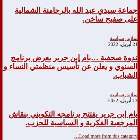
جماعة سيدي عبد الله بالرحامنة الشمالية
على صفيح ساخن.
سلايدر
سياسة
21 أبريل، 2022
ندوة صحفية …بام إبن جرير يعرض برنامج
السنوي و يعلن عن تأسيس منظمتي النساء و
الشباب.
سلايدر
سياسة
13 أبريل، 2022
بام إبن جرير يفتتح برنامجه التكويني بنقاش
المرجعية الفكرية و السياسية للحزب.
Load more from this category…