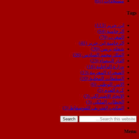
مستجدات
(61)
Tags
ابن جرير
(113)
الرحامنة
(94)
المغرب
(79)
الرحامنة ابن جرير
(41)
شعلة بريس
(39)
الملك محمد السادس
(26)
الدار البيضاء
(23)
وزارة الداخلية
(16)
الصحراء المغربية
(13)
السلطات المحلية
(10)
الامن الوطني
(6)
كرة القدم
(5)
الاتحاد الاشتراكي
(3)
الخطاب الملكي
(3)
المكتب الشريف للفوسفاط
(3)
Search
Menu