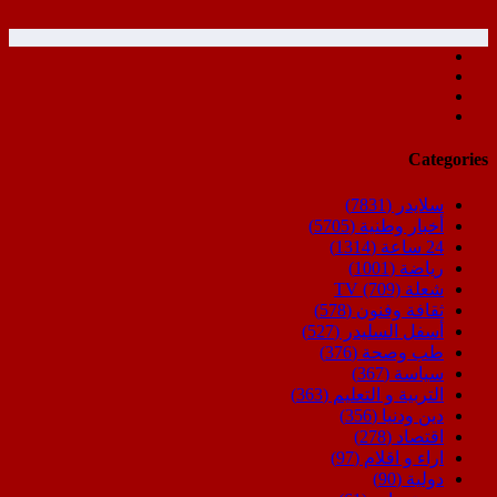
Categories
سلايدر
(7831)
أخبار وطنية
(5705)
24 ساعة
(1314)
رياضة
(1001)
شعلة TV
(709)
ثقافة وفنون
(578)
أسفل السليدر
(527)
طب وصحة
(376)
سياسة
(367)
التربية و التعليم
(363)
دين ودنيا
(356)
اقتصاد
(278)
اراء و اقلام
(97)
دولية
(90)